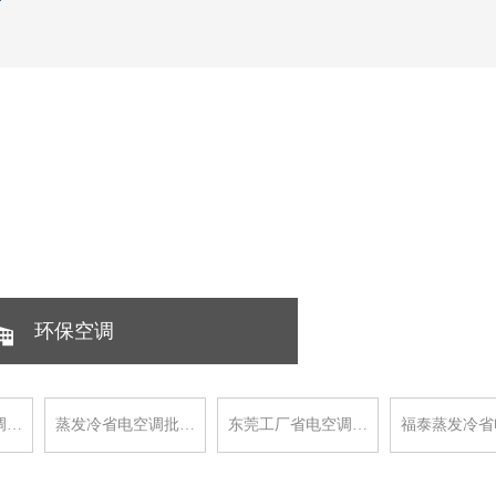
环保空调
调…
蒸发冷省电空调批…
东莞工厂省电空调…
福泰蒸发冷省