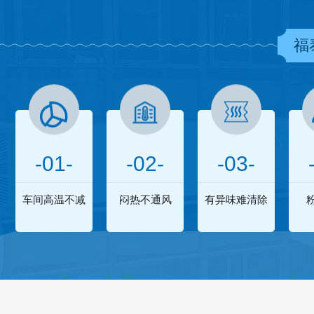
福
-01-
-02-
-03-
车间高温不减
闷热不通风
有异味难清除