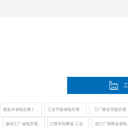
蒸发冷省电空调丨…
工业节能省电空调…
工厂降温节能空调
惠州工厂省电空调…
江西车间降温 工业…
浙江厂房降温省电