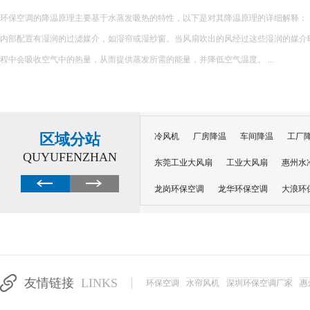
环保空调的降温原理主要基于水蒸发吸热的特性，以下是对其降温原理的详细解释： 一、核心原理 环保空调
内部配置有湿润的过滤媒介，如湿帘或湿纱窗。当风扇吹出的风经过这些湿润的媒介
程中会吸收空气中的热量，从而提供蒸发所需的能量，并降低空气温度。 ...
区域分站
冷风机
厂房降温
车间降温
工厂
QUYUFENZHAN
东莞工业大风扇
工业大风扇
惠州水
龙岗环保空调
龙华环保空调
大浪环
电子车间降温
注塑厂房降温
注塑车
移动冷风机
东莞水帘风机
深圳龙岗
东莞水帘工程
水帘定制
水帘纸
友情链接
LINKS
环保空调
水帘风机
深圳环保空调厂家
惠
工业省电空调管道机组
深圳注塑车间降