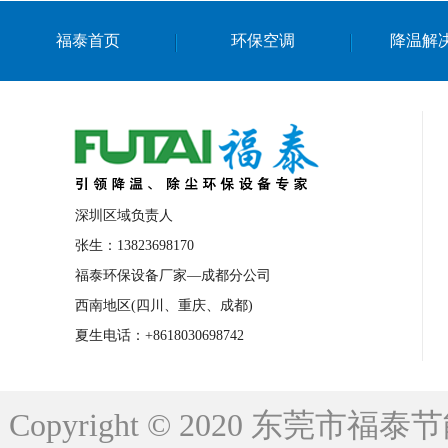
上海篮球馆降温设备
浙江蒸发冷省电空
福泰首页
环保空调
降温解
南京棋牌室降温
上海棋牌室降温
广
泉州工业省电空调
金华蒸发冷省电空调
桂林工业省电空调
梧州工业省电空调
佛山水帘风机生产厂家
东莞工厂降温通
清远永磁工业大吊扇
东莞铝合金湿帘定
深圳区域负责人
广州蒸发冷空调厂家
江西工业蒸发冷空
张生：13823698170
福泰环保设备厂家—成都分公司
永州车间降温省电空调
岳阳车间降温省
西南地区(四川、重庆、成都)
洪浪节能省电空调厂家
龙井节能省电空
夏生电话：+8618030698742
新安车间降温省电空调
黎光车间降温省
平山蒸发冷空调厂家
龙溪蒸发冷空调厂
Copyright © 2020 东莞
龙门蒸发冷空调厂家
博罗蒸发冷空调厂