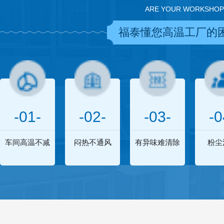
ARE YOUR WORKSHOP
福泰懂您高温工厂的
-01-
-02-
-03-
-0
车间高温不减
闷热不通风
有异味难清除
粉尘