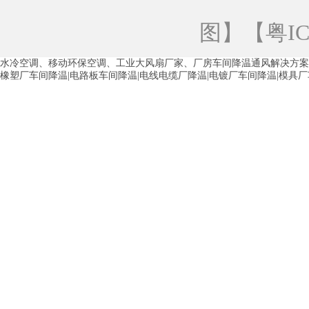
青海工业蒸发冷空调
重庆工业蒸发冷空
图
】【
粤IC
徐州水冷空调
常州水冷空调
苏州水
水冷空调、移动环保空调、工业大风扇厂家、厂房车间降温通风解决方案
湖州环保空调
合肥水冷空调
芜湖水
橡塑厂车间降温|电路板车间降温|电线电缆厂降温|电镀厂车间降温|模具
龙西车间降温省电空调
五联车间降温省
沙田车间降温省电空调
丹竹头车间降温
塘厦蒸发冷空调厂家
凤岗蒸发冷空调厂
中堂蒸发冷空调厂家
高埗蒸发冷空调厂
白云区蒸发冷空调厂家
荔湾车间降温省
增城蒸发冷空调厂家
从化车间降温省电
河南岸蒸发冷空调厂家
惠环蒸发冷空调
杨桥蒸发冷空调厂家
石湾蒸发冷空调厂
茶山塑胶厂降温
东莞工业大吊扇厂家