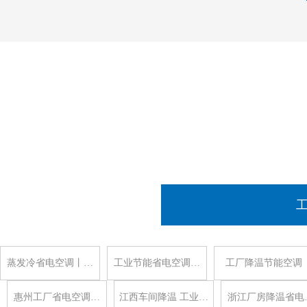
蒸发冷省电空调丨…
工业节能省电空调…
工厂降温节能空调
惠州工厂省电空调…
江西车间降温 工业…
浙江厂房降温省电