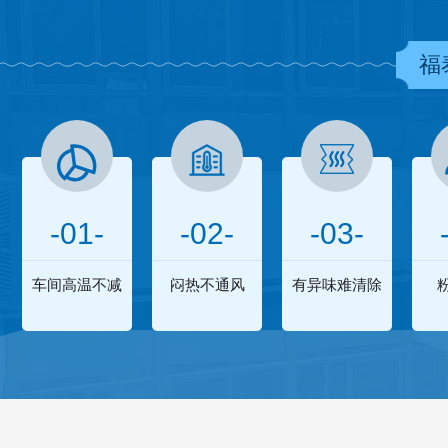
福
-01-
-02-
-03-
车间高温不减
闷热不通风
有异味难清除