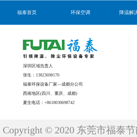
上海篮球馆降温设备
浙江蒸发冷省电空
福泰首页
环保空调
降温解
南京棋牌室降温
上海棋牌室降温
广
泉州工业省电空调
金华蒸发冷省电空调
桂林工业省电空调
梧州工业省电空调
佛山水帘风机生产厂家
东莞工厂降温通
清远永磁工业大吊扇
东莞铝合金湿帘定
深圳区域负责人
广州蒸发冷空调厂家
江西工业蒸发冷空
张生：13823698170
福泰环保设备厂家—成都分公司
永州车间降温省电空调
岳阳车间降温省
西南地区(四川、重庆、成都)
洪浪节能省电空调厂家
龙井节能省电空
夏生电话：+8618030698742
新安车间降温省电空调
黎光车间降温省
平山蒸发冷空调厂家
龙溪蒸发冷空调厂
Copyright © 2020 东莞
龙门蒸发冷空调厂家
博罗蒸发冷空调厂