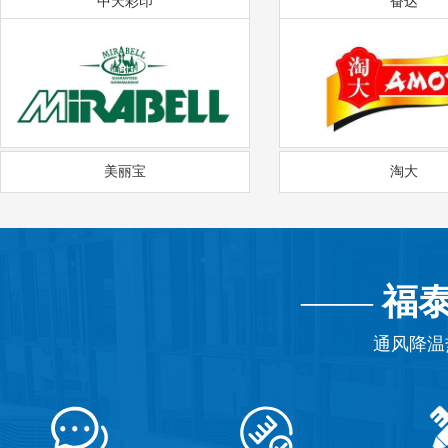
中天彩印
奋达
美丽宝
淘大
——
福
通风降温