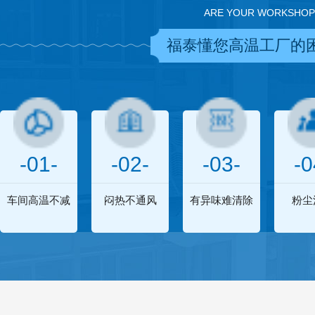
ARE YOUR WORKSHOP
福泰懂您高温工厂的
-01-
-02-
-03-
-0
车间高温不减
闷热不通风
有异味难清除
粉尘