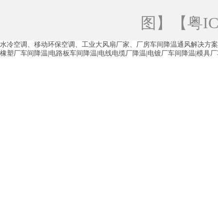
青海工业蒸发冷空调
重庆工业蒸发冷空
图
】【
粤IC
徐州水冷空调
常州水冷空调
苏州水
水冷空调、移动环保空调、工业大风扇厂家、厂房车间降温通风解决方案
湖州环保空调
合肥水冷空调
芜湖水
橡塑厂车间降温|电路板车间降温|电线电缆厂降温|电镀厂车间降温|模具
龙西车间降温省电空调
五联车间降温省
沙田车间降温省电空调
丹竹头车间降温
塘厦蒸发冷空调厂家
凤岗蒸发冷空调厂
中堂蒸发冷空调厂家
高埗蒸发冷空调厂
白云区蒸发冷空调厂家
荔湾车间降温省
增城蒸发冷空调厂家
从化车间降温省电
河南岸蒸发冷空调厂家
惠环蒸发冷空调
杨桥蒸发冷空调厂家
石湾蒸发冷空调厂
茶山塑胶厂降温
东莞工业大吊扇厂家