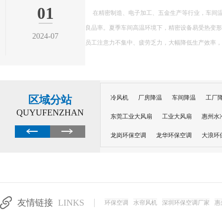
在精密制造、电子加工、五金生产等行业，车间温度不仅影响员工作业舒适度，更
良品率。夏季车间高温环境下，精密设备易受热变形、参数偏移，导致产品瑕疵、次
员工注意力不集中、疲劳乏力，大幅降低生产效率，给企业造成直接经济损...
区域分站
冷风机
厂房降温
车间降温
工厂
QUYUFENZHAN
东莞工业大风扇
工业大风扇
惠州水
龙岗环保空调
龙华环保空调
大浪环
电子车间降温
注塑厂房降温
注塑车
移动冷风机
东莞水帘风机
深圳龙岗
东莞水帘工程
水帘定制
水帘纸
友情链接
LINKS
环保空调
水帘风机
深圳环保空调厂家
惠
工业省电空调管道机组
深圳注塑车间降