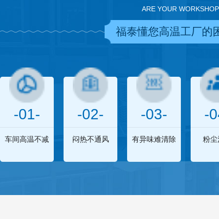
ARE YOUR WORKSHOP
福泰懂您高温工厂的
-01-
-02-
-03-
-0
车间高温不减
闷热不通风
有异味难清除
粉尘