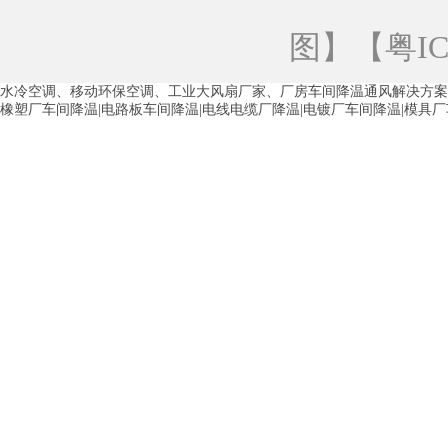
青海工业蒸发冷空调
重庆工业蒸发冷空
图
】【
粤IC
徐州水冷空调
常州水冷空调
苏州水
水冷空调、移动环保空调、工业大风扇厂家、厂房车间降温通风解决方案
湖州环保空调
合肥水冷空调
芜湖水
橡塑厂车间降温|电路板车间降温|电线电缆厂降温|电镀厂车间降温|模具
龙西车间降温省电空调
五联车间降温省
沙田车间降温省电空调
丹竹头车间降温
塘厦蒸发冷空调厂家
凤岗蒸发冷空调厂
中堂蒸发冷空调厂家
高埗蒸发冷空调厂
白云区蒸发冷空调厂家
荔湾车间降温省
增城蒸发冷空调厂家
从化车间降温省电
河南岸蒸发冷空调厂家
惠环蒸发冷空调
杨桥蒸发冷空调厂家
石湾蒸发冷空调厂
茶山塑胶厂降温
东莞工业大吊扇厂家