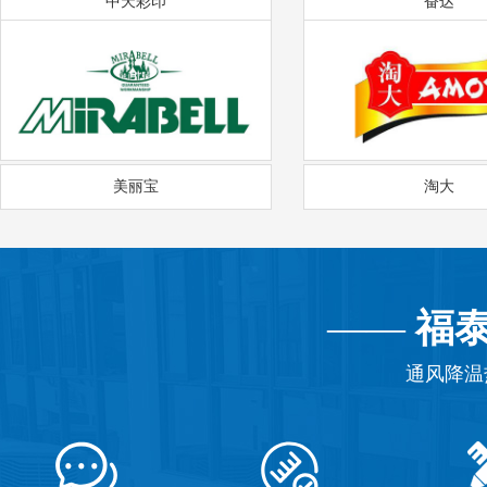
中天彩印
奋达
美丽宝
淘大
——
福
通风降温