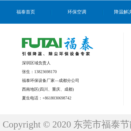
上海篮球馆降温设备
浙江蒸发冷省电空
福泰首页
环保空调
降温解
南京棋牌室降温
上海棋牌室降温
广
泉州工业省电空调
金华蒸发冷省电空调
桂林工业省电空调
梧州工业省电空调
佛山水帘风机生产厂家
东莞工厂降温通
清远永磁工业大吊扇
东莞铝合金湿帘定
深圳区域负责人
广州蒸发冷空调厂家
江西工业蒸发冷空
张生：13823698170
福泰环保设备厂家—成都分公司
永州车间降温省电空调
岳阳车间降温省
西南地区(四川、重庆、成都)
洪浪节能省电空调厂家
龙井节能省电空
夏生电话：+8618030698742
新安车间降温省电空调
黎光车间降温省
平山蒸发冷空调厂家
龙溪蒸发冷空调厂
Copyright © 2020 东莞
龙门蒸发冷空调厂家
博罗蒸发冷空调厂