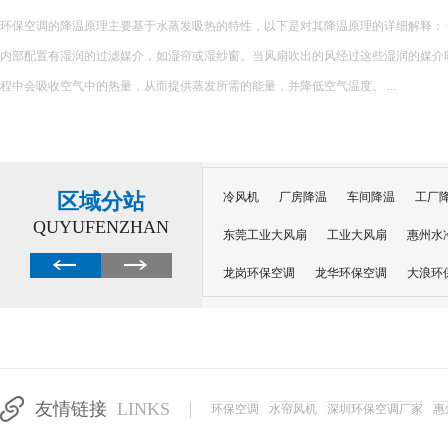
很多工厂降温陷入误区：夏天热了就加装风扇、堆砌普通空调，看似设备齐全，实
越高，设备闲置浪费、投入打水漂。不同车间工况不同，盲目跟风安装设备，不仅无
加企业运营负担。 &nb...
区域分站
冷风机
厂房降温
车间降温
工厂
QUYUFENZHAN
东莞工业大风扇
工业大风扇
惠州水
龙岗环保空调
龙华环保空调
大浪环
电子车间降温
注塑厂房降温
注塑车
移动冷风机
东莞水帘风机
深圳龙岗
东莞水帘工程
水帘定制
水帘纸
友情链接
LINKS
环保空调
水帘风机
深圳环保空调厂家
惠
工业省电空调管道机组
深圳注塑车间降