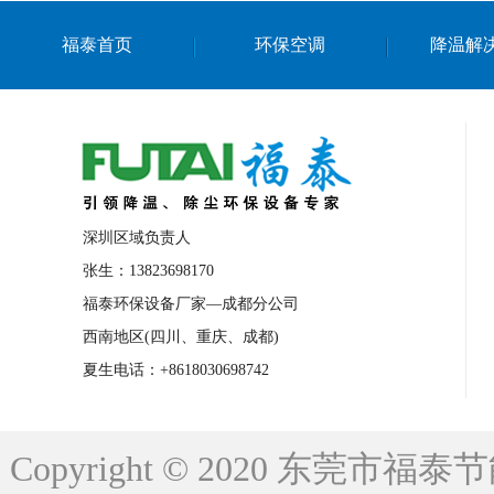
上海篮球馆降温设备
浙江蒸发冷省电空
福泰首页
环保空调
降温解
南京棋牌室降温
上海棋牌室降温
广
泉州工业省电空调
金华蒸发冷省电空调
桂林工业省电空调
梧州工业省电空调
佛山水帘风机生产厂家
东莞工厂降温通
清远永磁工业大吊扇
东莞铝合金湿帘定
深圳区域负责人
广州蒸发冷空调厂家
江西工业蒸发冷空
张生：13823698170
福泰环保设备厂家—成都分公司
永州车间降温省电空调
岳阳车间降温省
西南地区(四川、重庆、成都)
洪浪节能省电空调厂家
龙井节能省电空
夏生电话：+8618030698742
新安车间降温省电空调
黎光车间降温省
平山蒸发冷空调厂家
龙溪蒸发冷空调厂
Copyright © 2020 东莞
龙门蒸发冷空调厂家
博罗蒸发冷空调厂