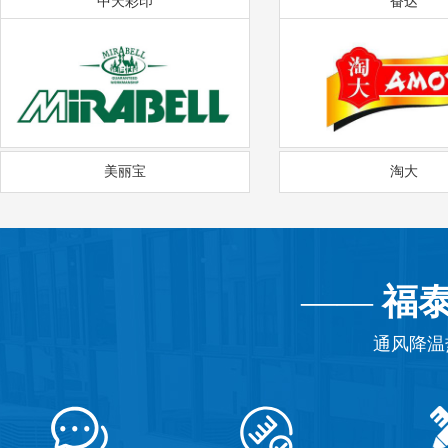
中天彩印
奋达
美丽宝
淘大
——
福
通风降温