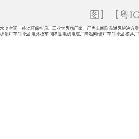
青海工业蒸发冷空调
重庆工业蒸发冷空
图
】【
粤IC
徐州水冷空调
常州水冷空调
苏州水
水冷空调、移动环保空调、工业大风扇厂家、厂房车间降温通风解决方案
湖州环保空调
合肥水冷空调
芜湖水
橡塑厂车间降温|电路板车间降温|电线电缆厂降温|电镀厂车间降温|模具
龙西车间降温省电空调
五联车间降温省
沙田车间降温省电空调
丹竹头车间降温
塘厦蒸发冷空调厂家
凤岗蒸发冷空调厂
中堂蒸发冷空调厂家
高埗蒸发冷空调厂
白云区蒸发冷空调厂家
荔湾车间降温省
增城蒸发冷空调厂家
从化车间降温省电
河南岸蒸发冷空调厂家
惠环蒸发冷空调
杨桥蒸发冷空调厂家
石湾蒸发冷空调厂
茶山塑胶厂降温
东莞工业大吊扇厂家