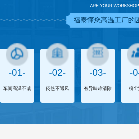
ARE YOUR WORKSHOP
福泰懂您高温工厂的
-01-
-02-
-03-
-0
车间高温不减
闷热不通风
有异味难清除
粉尘