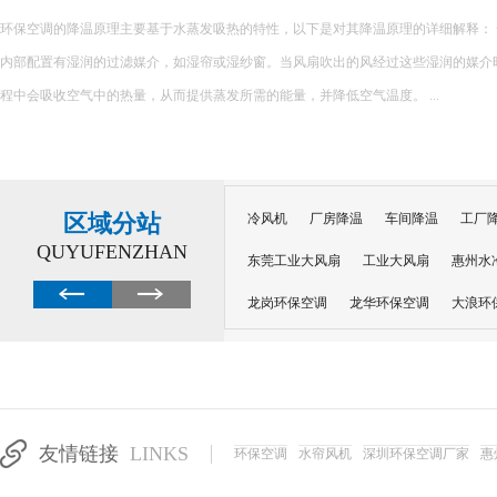
环保空调的降温原理主要基于水蒸发吸热的特性，以下是对其降温原理的详细解释： 一、核心原理 环保空调
内部配置有湿润的过滤媒介，如湿帘或湿纱窗。当风扇吹出的风经过这些湿润的媒介
程中会吸收空气中的热量，从而提供蒸发所需的能量，并降低空气温度。 ...
区域分站
冷风机
厂房降温
车间降温
工厂
QUYUFENZHAN
东莞工业大风扇
工业大风扇
惠州水
龙岗环保空调
龙华环保空调
大浪环
电子车间降温
注塑厂房降温
注塑车
移动冷风机
东莞水帘风机
深圳龙岗
东莞水帘工程
水帘定制
水帘纸
友情链接
LINKS
环保空调
水帘风机
深圳环保空调厂家
惠
工业省电空调管道机组
深圳注塑车间降