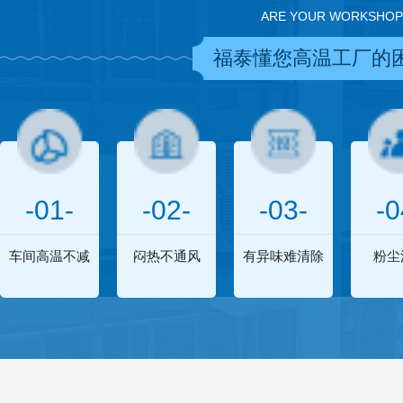
ARE YOUR WORKSHOP
福泰懂您高温工厂的
-01-
-02-
-03-
-0
车间高温不减
闷热不通风
有异味难清除
粉尘