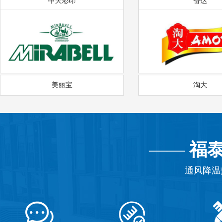
中天彩印
奋达
美丽宝
淘大
——
福
通风降温