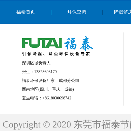
上海篮球馆降温设备
浙江蒸发冷省电空
福泰首页
环保空调
降温解
南京棋牌室降温
上海棋牌室降温
广
泉州工业省电空调
金华蒸发冷省电空调
桂林工业省电空调
梧州工业省电空调
佛山水帘风机生产厂家
东莞工厂降温通
清远永磁工业大吊扇
东莞铝合金湿帘定
深圳区域负责人
广州蒸发冷空调厂家
江西工业蒸发冷空
张生：13823698170
福泰环保设备厂家—成都分公司
永州车间降温省电空调
岳阳车间降温省
西南地区(四川、重庆、成都)
洪浪节能省电空调厂家
龙井节能省电空
夏生电话：+8618030698742
新安车间降温省电空调
黎光车间降温省
平山蒸发冷空调厂家
龙溪蒸发冷空调厂
Copyright © 2020 东莞
龙门蒸发冷空调厂家
博罗蒸发冷空调厂