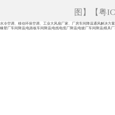
青海工业蒸发冷空调
重庆工业蒸发冷空
图
】【
粤IC
徐州水冷空调
常州水冷空调
苏州水
水冷空调、移动环保空调、工业大风扇厂家、厂房车间降温通风解决方案
湖州环保空调
合肥水冷空调
芜湖水
橡塑厂车间降温|电路板车间降温|电线电缆厂降温|电镀厂车间降温|模具
龙西车间降温省电空调
五联车间降温省
沙田车间降温省电空调
丹竹头车间降温
塘厦蒸发冷空调厂家
凤岗蒸发冷空调厂
中堂蒸发冷空调厂家
高埗蒸发冷空调厂
白云区蒸发冷空调厂家
荔湾车间降温省
增城蒸发冷空调厂家
从化车间降温省电
河南岸蒸发冷空调厂家
惠环蒸发冷空调
杨桥蒸发冷空调厂家
石湾蒸发冷空调厂
茶山塑胶厂降温
东莞工业大吊扇厂家