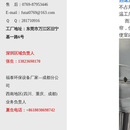
热速
售 后：0769-87953446
不占
E-mail：futai0769@163.com
温工
而环
Ｑ Ｑ：281710916
帘，
工厂地址：东莞市万江区旧宁
使室
基一路6号
深圳区域负责人
张生：13823698170
福泰环保设备厂家—成都分公
司
西南地区(四川、重庆、成都)
业务负责人
夏生电话：+8618030698742