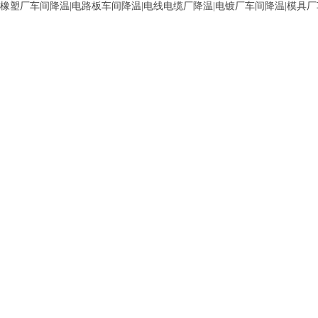
橡塑厂车间降温|电路板车间降温|电线电缆厂降温|电镀厂车间降温|模具