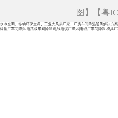
青海工业蒸发冷空调
重庆工业蒸发冷空
图
】【
粤IC
徐州水冷空调
常州水冷空调
苏州水
水冷空调、移动环保空调、工业大风扇厂家、厂房车间降温通风解决方案
湖州环保空调
合肥水冷空调
芜湖水
橡塑厂车间降温|电路板车间降温|电线电缆厂降温|电镀厂车间降温|模具
龙西车间降温省电空调
五联车间降温省
沙田车间降温省电空调
丹竹头车间降温
塘厦蒸发冷空调厂家
凤岗蒸发冷空调厂
中堂蒸发冷空调厂家
高埗蒸发冷空调厂
白云区蒸发冷空调厂家
荔湾车间降温省
增城蒸发冷空调厂家
从化车间降温省电
河南岸蒸发冷空调厂家
惠环蒸发冷空调
杨桥蒸发冷空调厂家
石湾蒸发冷空调厂
茶山塑胶厂降温
东莞工业大吊扇厂家