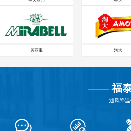
中天彩印
奋达
美丽宝
淘大
——
福
通风降温