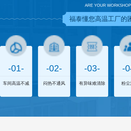
ARE YOUR WORKSHOP
福泰懂您高温工厂的
-01-
-02-
-03-
-0
车间高温不减
闷热不通风
有异味难清除
粉尘