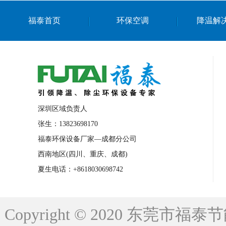
上海篮球馆降温设备
浙江蒸发冷省电空
福泰首页
环保空调
降温解
南京棋牌室降温
上海棋牌室降温
广
泉州工业省电空调
金华蒸发冷省电空调
桂林工业省电空调
梧州工业省电空调
佛山水帘风机生产厂家
东莞工厂降温通
清远永磁工业大吊扇
东莞铝合金湿帘定
深圳区域负责人
广州蒸发冷空调厂家
江西工业蒸发冷空
张生：13823698170
福泰环保设备厂家—成都分公司
永州车间降温省电空调
岳阳车间降温省
西南地区(四川、重庆、成都)
洪浪节能省电空调厂家
龙井节能省电空
夏生电话：+8618030698742
新安车间降温省电空调
黎光车间降温省
平山蒸发冷空调厂家
龙溪蒸发冷空调厂
Copyright © 2020 东莞
龙门蒸发冷空调厂家
博罗蒸发冷空调厂