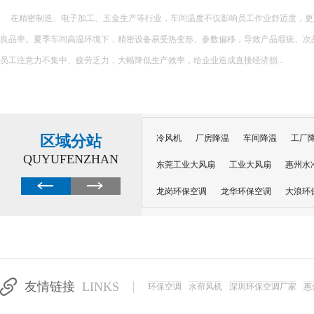
蒸发冷空调降温效果显著，在干燥环境中效果更佳。一般情况下，一台设备可覆盖较大面积，
米，平均可降温 8-13 度，能快速缓解夏日高温。不过在空气湿度较高的湿润地区，
限制。...
区域分站
冷风机
厂房降温
车间降温
工厂
QUYUFENZHAN
东莞工业大风扇
工业大风扇
惠州水
龙岗环保空调
龙华环保空调
大浪环
电子车间降温
注塑厂房降温
注塑车
移动冷风机
东莞水帘风机
深圳龙岗
东莞水帘工程
水帘定制
水帘纸
友情链接
LINKS
环保空调
水帘风机
深圳环保空调厂家
惠
工业省电空调管道机组
深圳注塑车间降