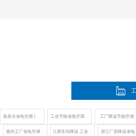
蒸发冷省电空调丨…
工业节能省电空调…
工厂降温节能空调
惠州工厂省电空调…
江西车间降温 工业…
浙江厂房降温省电