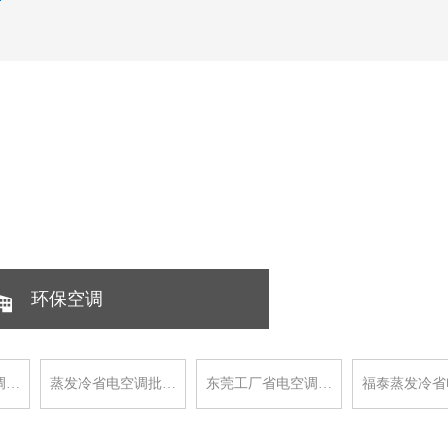
环保空调
调…
蒸发冷省电空调批…
东莞工厂省电空调…
福泰蒸发冷省