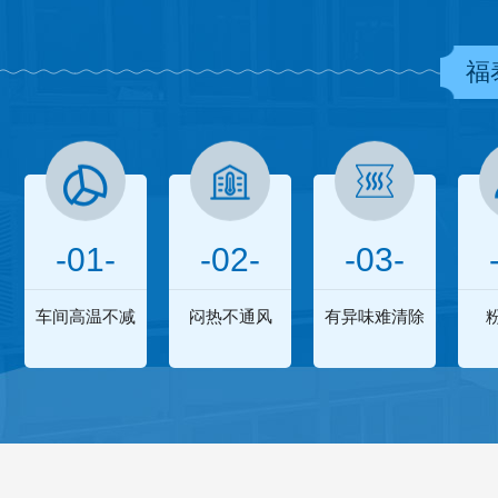
福
-01-
-02-
-03-
车间高温不减
闷热不通风
有异味难清除