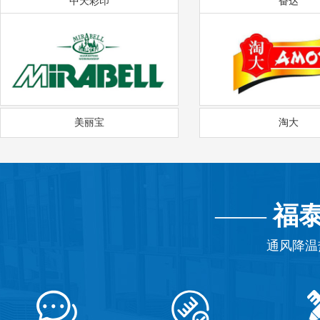
中天彩印
奋达
美丽宝
淘大
——
福
通风降温