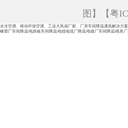
青海工业蒸发冷空调
重庆工业蒸发冷空
图
】【
粤IC
徐州水冷空调
常州水冷空调
苏州水
水冷空调、移动环保空调、工业大风扇厂家、厂房车间降温通风解决方案
湖州环保空调
合肥水冷空调
芜湖水
橡塑厂车间降温|电路板车间降温|电线电缆厂降温|电镀厂车间降温|模具
龙西车间降温省电空调
五联车间降温省
沙田车间降温省电空调
丹竹头车间降温
塘厦蒸发冷空调厂家
凤岗蒸发冷空调厂
中堂蒸发冷空调厂家
高埗蒸发冷空调厂
白云区蒸发冷空调厂家
荔湾车间降温省
增城蒸发冷空调厂家
从化车间降温省电
河南岸蒸发冷空调厂家
惠环蒸发冷空调
杨桥蒸发冷空调厂家
石湾蒸发冷空调厂
茶山塑胶厂降温
东莞工业大吊扇厂家