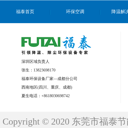
上海篮球馆降温设备
浙江蒸发冷省电空
福泰首页
环保空调
降温解
南京棋牌室降温
上海棋牌室降温
广
泉州工业省电空调
金华蒸发冷省电空调
桂林工业省电空调
梧州工业省电空调
佛山水帘风机生产厂家
东莞工厂降温通
清远永磁工业大吊扇
东莞铝合金湿帘定
深圳区域负责人
广州蒸发冷空调厂家
江西工业蒸发冷空
张生：13823698170
福泰环保设备厂家—成都分公司
永州车间降温省电空调
岳阳车间降温省
西南地区(四川、重庆、成都)
洪浪节能省电空调厂家
龙井节能省电空
夏生电话：+8618030698742
新安车间降温省电空调
黎光车间降温省
平山蒸发冷空调厂家
龙溪蒸发冷空调厂
Copyright © 2020 东莞
龙门蒸发冷空调厂家
博罗蒸发冷空调厂