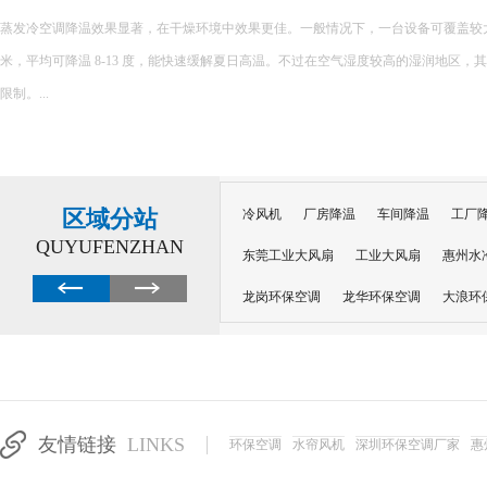
蒸发冷空调降温效果显著，在干燥环境中效果更佳。一般情况下，一台设备可覆盖较大面积，
米，平均可降温 8-13 度，能快速缓解夏日高温。不过在空气湿度较高的湿润地区，
限制。...
区域分站
冷风机
厂房降温
车间降温
工厂
QUYUFENZHAN
东莞工业大风扇
工业大风扇
惠州水
龙岗环保空调
龙华环保空调
大浪环
电子车间降温
注塑厂房降温
注塑车
移动冷风机
东莞水帘风机
深圳龙岗
东莞水帘工程
水帘定制
水帘纸
友情链接
LINKS
环保空调
水帘风机
深圳环保空调厂家
惠
工业省电空调管道机组
深圳注塑车间降