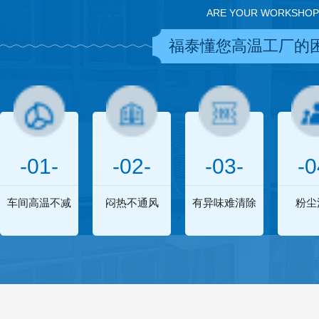
ARE YOUR WORKSHOP
福泰懂您高温工厂的
-01-
-02-
-03-
-0
车间高温不减
闷热不通风
有异味难清除
粉尘