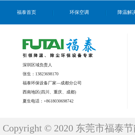
上海篮球馆降温设备
浙江蒸发冷省电空
福泰首页
环保空调
降温解
南京棋牌室降温
上海棋牌室降温
广
泉州工业省电空调
金华蒸发冷省电空调
桂林工业省电空调
梧州工业省电空调
佛山水帘风机生产厂家
东莞工厂降温通
清远永磁工业大吊扇
东莞铝合金湿帘定
深圳区域负责人
广州蒸发冷空调厂家
江西工业蒸发冷空
张生：13823698170
福泰环保设备厂家—成都分公司
永州车间降温省电空调
岳阳车间降温省
西南地区(四川、重庆、成都)
洪浪节能省电空调厂家
龙井节能省电空
夏生电话：+8618030698742
新安车间降温省电空调
黎光车间降温省
平山蒸发冷空调厂家
龙溪蒸发冷空调厂
Copyright © 2020 东莞
龙门蒸发冷空调厂家
博罗蒸发冷空调厂