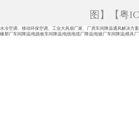
青海工业蒸发冷空调
重庆工业蒸发冷空
图
】【
粤IC
徐州水冷空调
常州水冷空调
苏州水
水冷空调、移动环保空调、工业大风扇厂家、厂房车间降温通风解决方案
湖州环保空调
合肥水冷空调
芜湖水
橡塑厂车间降温|电路板车间降温|电线电缆厂降温|电镀厂车间降温|模具
龙西车间降温省电空调
五联车间降温省
沙田车间降温省电空调
丹竹头车间降温
塘厦蒸发冷空调厂家
凤岗蒸发冷空调厂
中堂蒸发冷空调厂家
高埗蒸发冷空调厂
白云区蒸发冷空调厂家
荔湾车间降温省
增城蒸发冷空调厂家
从化车间降温省电
河南岸蒸发冷空调厂家
惠环蒸发冷空调
杨桥蒸发冷空调厂家
石湾蒸发冷空调厂
茶山塑胶厂降温
东莞工业大吊扇厂家