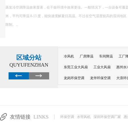
蒸发冷空调降温效果显著，在干燥环境中效果更佳。一般情况下，一台设备可覆盖较大面积，
米，平均可降温 8-13 度，能快速缓解夏日高温。不过在空气湿度较高的湿润地区，
限制。...
区域分站
冷风机
厂房降温
车间降温
工厂
QUYUFENZHAN
东莞工业大风扇
工业大风扇
惠州水
龙岗环保空调
龙华环保空调
大浪环
电子车间降温
注塑厂房降温
注塑车
移动冷风机
东莞水帘风机
深圳龙岗
东莞水帘工程
水帘定制
水帘纸
友情链接
LINKS
环保空调
水帘风机
深圳环保空调厂家
惠
工业省电空调管道机组
深圳注塑车间降