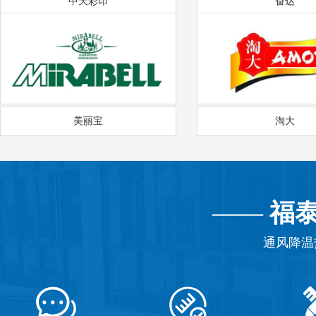
中天彩印
奋达
美丽宝
淘大
——
福
通风降温