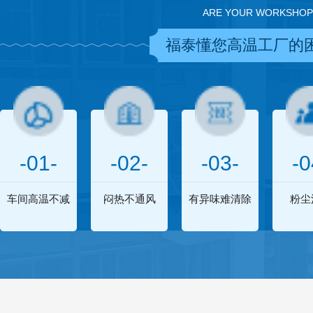
ARE YOUR WORKSHOP
福泰懂您高温工厂的
-01-
-02-
-03-
-0
车间高温不减
闷热不通风
有异味难清除
粉尘