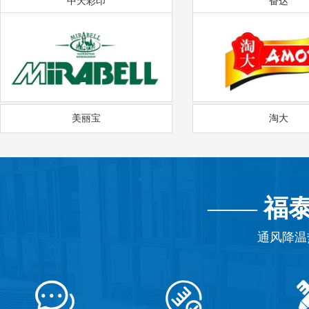
中天彩印
奋达
美丽宝
淘大
——
福
通风降温