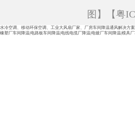
青海工业蒸发冷空调
重庆工业蒸发冷空
图
】【
粤IC
徐州水冷空调
常州水冷空调
苏州水
水冷空调、移动环保空调、工业大风扇厂家、厂房车间降温通风解决方案
湖州环保空调
合肥水冷空调
芜湖水
橡塑厂车间降温|电路板车间降温|电线电缆厂降温|电镀厂车间降温|模具
龙西车间降温省电空调
五联车间降温省
沙田车间降温省电空调
丹竹头车间降温
塘厦蒸发冷空调厂家
凤岗蒸发冷空调厂
中堂蒸发冷空调厂家
高埗蒸发冷空调厂
白云区蒸发冷空调厂家
荔湾车间降温省
增城蒸发冷空调厂家
从化车间降温省电
河南岸蒸发冷空调厂家
惠环蒸发冷空调
杨桥蒸发冷空调厂家
石湾蒸发冷空调厂
茶山塑胶厂降温
东莞工业大吊扇厂家