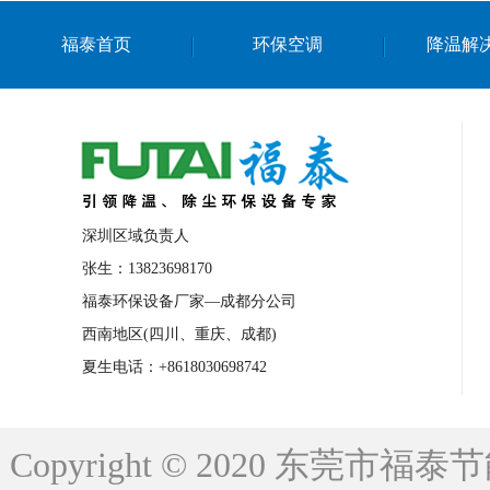
上海篮球馆降温设备
浙江蒸发冷省电空
福泰首页
环保空调
降温解
南京棋牌室降温
上海棋牌室降温
广
泉州工业省电空调
金华蒸发冷省电空调
桂林工业省电空调
梧州工业省电空调
佛山水帘风机生产厂家
东莞工厂降温通
清远永磁工业大吊扇
东莞铝合金湿帘定
深圳区域负责人
广州蒸发冷空调厂家
江西工业蒸发冷空
张生：13823698170
福泰环保设备厂家—成都分公司
永州车间降温省电空调
岳阳车间降温省
西南地区(四川、重庆、成都)
洪浪节能省电空调厂家
龙井节能省电空
夏生电话：+8618030698742
新安车间降温省电空调
黎光车间降温省
平山蒸发冷空调厂家
龙溪蒸发冷空调厂
Copyright © 2020 东莞
龙门蒸发冷空调厂家
博罗蒸发冷空调厂