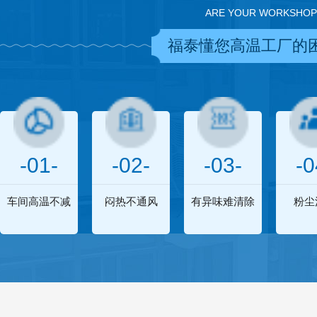
ARE YOUR WORKSHOP
福泰懂您高温工厂的
-01-
-02-
-03-
-0
车间高温不减
闷热不通风
有异味难清除
粉尘