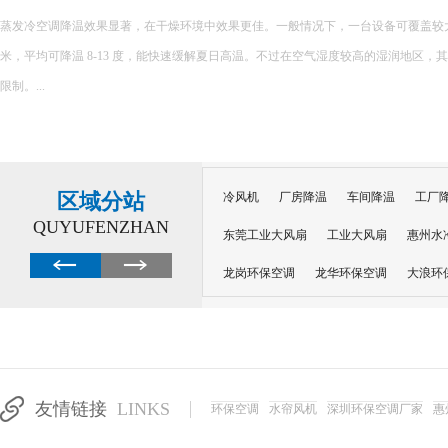
蒸发冷空调降温效果显著，在干燥环境中效果更佳。一般情况下，一台设备可覆盖较大面积，
米，平均可降温 8-13 度，能快速缓解夏日高温。不过在空气湿度较高的湿润地区，
限制。...
区域分站
冷风机
厂房降温
车间降温
工厂
QUYUFENZHAN
东莞工业大风扇
工业大风扇
惠州水
龙岗环保空调
龙华环保空调
大浪环
电子车间降温
注塑厂房降温
注塑车
移动冷风机
东莞水帘风机
深圳龙岗
东莞水帘工程
水帘定制
水帘纸
友情链接
LINKS
环保空调
水帘风机
深圳环保空调厂家
惠
工业省电空调管道机组
深圳注塑车间降