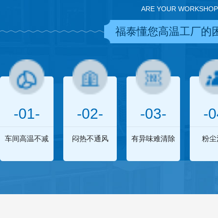
ARE YOUR WORKSHOP
福泰懂您高温工厂的
-01-
-02-
-03-
-0
车间高温不减
闷热不通风
有异味难清除
粉尘