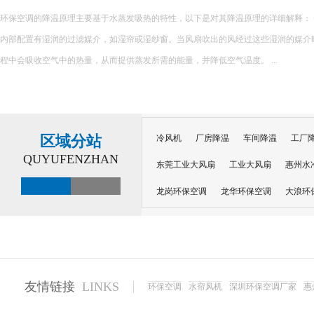
环保空调的降温原理主要基于水蒸发吸热的特性，以下是对其降温原理的详细解释： 一、核心原理 环保空调
内部配置有湿润的过滤媒介，如湿帘或湿纱窗。当风扇吹出的风经过这些湿润的媒介
程中会吸收空气中的热量，从而提供蒸发所需的能量，并降低空气温度。 ...
区域分站
冷风机
厂房降温
车间降温
工厂
QUYUFENZHAN
东莞工业大风扇
工业大风扇
惠州水
龙岗环保空调
龙华环保空调
大浪环
电子车间降温
注塑厂房降温
注塑车
移动冷风机
东莞水帘风机
深圳龙岗
东莞水帘工程
水帘定制
水帘纸
友情链接
LINKS
环保空调
水帘风机
深圳环保空调厂家
惠
工业省电空调管道机组
深圳注塑车间降