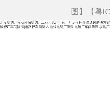
青海工业蒸发冷空调
重庆工业蒸发冷空
图
】【
粤IC
徐州水冷空调
常州水冷空调
苏州水
水冷空调、移动环保空调、工业大风扇厂家、厂房车间降温通风解决方案
湖州环保空调
合肥水冷空调
芜湖水
橡塑厂车间降温|电路板车间降温|电线电缆厂降温|电镀厂车间降温|模具
龙西车间降温省电空调
五联车间降温省
沙田车间降温省电空调
丹竹头车间降温
塘厦蒸发冷空调厂家
凤岗蒸发冷空调厂
中堂蒸发冷空调厂家
高埗蒸发冷空调厂
白云区蒸发冷空调厂家
荔湾车间降温省
增城蒸发冷空调厂家
从化车间降温省电
河南岸蒸发冷空调厂家
惠环蒸发冷空调
杨桥蒸发冷空调厂家
石湾蒸发冷空调厂
茶山塑胶厂降温
东莞工业大吊扇厂家