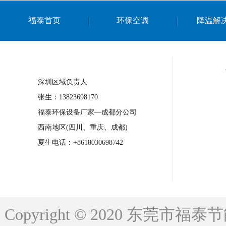
上海篮球馆降温设备
浙江蒸发冷省电空
福泰首页
环保空调
降温解
南京棋牌室降温
上海棋牌室降温
广
泉州工业省电空调
金华蒸发冷省电空调
桂林工业省电空调
梧州工业省电空调
深圳区域负责人
佛山水帘风机生产厂家
东莞工厂降温通
张生：13823698170
清远永磁工业大吊扇
东莞铝合金湿帘定
福泰环保设备厂家—成都分公司
广州蒸发冷空调厂家
江西工业蒸发冷空
西南地区(四川、重庆、成都)
永州车间降温省电空调
岳阳车间降温省
夏生电话：+8618030698742
洪浪节能省电空调厂家
龙井节能省电空
新安车间降温省电空调
黎光车间降温省
平山蒸发冷空调厂家
龙溪蒸发冷空调厂
Copyright © 2020 东莞
龙门蒸发冷空调厂家
博罗蒸发冷空调厂