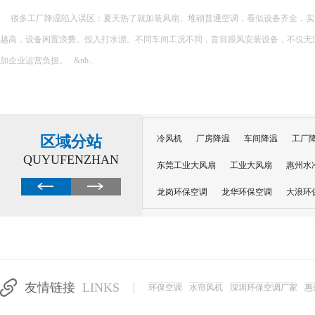
很多工厂降温陷入误区：夏天热了就加装风扇、堆砌普通空调，看似设备齐全，实
越高，设备闲置浪费、投入打水漂。不同车间工况不同，盲目跟风安装设备，不仅无
加企业运营负担。 &nb...
区域分站
冷风机
厂房降温
车间降温
工厂
QUYUFENZHAN
东莞工业大风扇
工业大风扇
惠州水
龙岗环保空调
龙华环保空调
大浪环
电子车间降温
注塑厂房降温
注塑车
移动冷风机
东莞水帘风机
深圳龙岗
东莞水帘工程
水帘定制
水帘纸
友情链接
LINKS
环保空调
水帘风机
深圳环保空调厂家
惠
工业省电空调管道机组
深圳注塑车间降