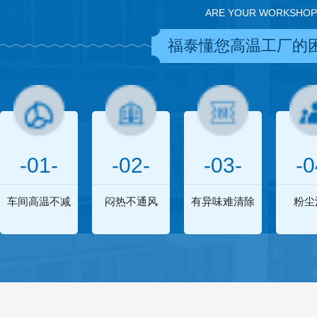
ARE YOUR WORKSHOP
福泰懂您高温工厂的
-01-
-02-
-03-
-0
车间高温不减
闷热不通风
有异味难清除
粉尘