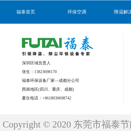
上海篮球馆降温设备
浙江蒸发冷省电空
福泰首页
环保空调
降温解
南京棋牌室降温
上海棋牌室降温
广
泉州工业省电空调
金华蒸发冷省电空调
桂林工业省电空调
梧州工业省电空调
佛山水帘风机生产厂家
东莞工厂降温通
清远永磁工业大吊扇
东莞铝合金湿帘定
深圳区域负责人
广州蒸发冷空调厂家
江西工业蒸发冷空
张生：13823698170
福泰环保设备厂家—成都分公司
永州车间降温省电空调
岳阳车间降温省
西南地区(四川、重庆、成都)
洪浪节能省电空调厂家
龙井节能省电空
夏生电话：+8618030698742
新安车间降温省电空调
黎光车间降温省
平山蒸发冷空调厂家
龙溪蒸发冷空调厂
Copyright © 2020 东莞
龙门蒸发冷空调厂家
博罗蒸发冷空调厂