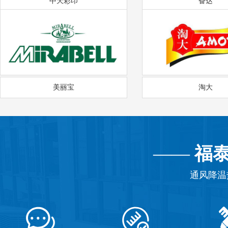
中天彩印
奋达
美丽宝
淘大
——
福
通风降温