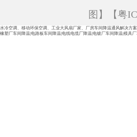
青海工业蒸发冷空调
重庆工业蒸发冷空
图
】【
粤IC
徐州水冷空调
常州水冷空调
苏州水
水冷空调、移动环保空调、工业大风扇厂家、厂房车间降温通风解决方案
湖州环保空调
合肥水冷空调
芜湖水
橡塑厂车间降温|电路板车间降温|电线电缆厂降温|电镀厂车间降温|模具
龙西车间降温省电空调
五联车间降温省
沙田车间降温省电空调
丹竹头车间降温
塘厦蒸发冷空调厂家
凤岗蒸发冷空调厂
中堂蒸发冷空调厂家
高埗蒸发冷空调厂
白云区蒸发冷空调厂家
荔湾车间降温省
增城蒸发冷空调厂家
从化车间降温省电
河南岸蒸发冷空调厂家
惠环蒸发冷空调
杨桥蒸发冷空调厂家
石湾蒸发冷空调厂
茶山塑胶厂降温
东莞工业大吊扇厂家