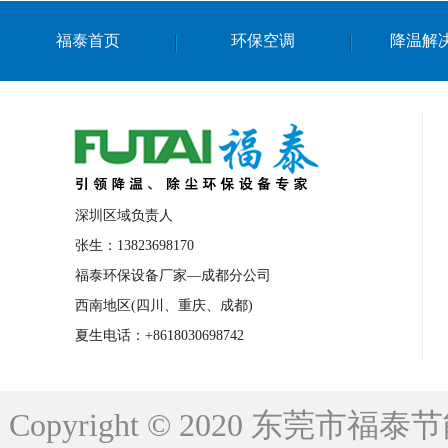
上海篮球馆降温设备
浙江蒸发冷省电空
福泰首页
环保空调
降温解
南京棋牌室降温
上海棋牌室降温
广
泉州工业省电空调
金华蒸发冷省电空调
桂林工业省电空调
梧州工业省电空调
佛山水帘风机生产厂家
东莞工厂降温通
清远永磁工业大吊扇
东莞铝合金湿帘定
深圳区域负责人
广州蒸发冷空调厂家
江西工业蒸发冷空
张生：13823698170
福泰环保设备厂家—成都分公司
永州车间降温省电空调
岳阳车间降温省
西南地区(四川、重庆、成都)
洪浪节能省电空调厂家
龙井节能省电空
夏生电话：+8618030698742
新安车间降温省电空调
黎光车间降温省
平山蒸发冷空调厂家
龙溪蒸发冷空调厂
Copyright © 2020 东莞
龙门蒸发冷空调厂家
博罗蒸发冷空调厂