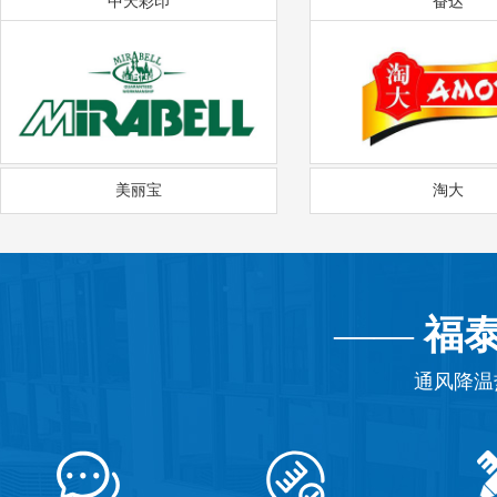
中天彩印
奋达
美丽宝
淘大
——
福
通风降温