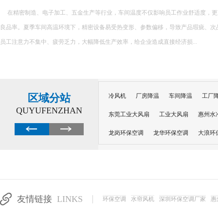
在精密制造、电子加工、五金生产等行业，车间温度不仅影响员工作业舒适度，更
良品率。夏季车间高温环境下，精密设备易受热变形、参数偏移，导致产品瑕疵、次
员工注意力不集中、疲劳乏力，大幅降低生产效率，给企业造成直接经济损...
区域分站
冷风机
厂房降温
车间降温
工厂
QUYUFENZHAN
东莞工业大风扇
工业大风扇
惠州水
龙岗环保空调
龙华环保空调
大浪环
电子车间降温
注塑厂房降温
注塑车
移动冷风机
东莞水帘风机
深圳龙岗
东莞水帘工程
水帘定制
水帘纸
友情链接
LINKS
环保空调
水帘风机
深圳环保空调厂家
惠
工业省电空调管道机组
深圳注塑车间降