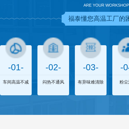
ARE YOUR WORKSHOP
福泰懂您高温工厂的
-01-
-02-
-03-
-0
车间高温不减
闷热不通风
有异味难清除
粉尘