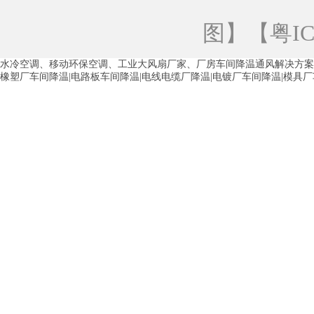
青海工业蒸发冷空调
重庆工业蒸发冷空
图
】【
粤IC
徐州水冷空调
常州水冷空调
苏州水
水冷空调、移动环保空调、工业大风扇厂家、厂房车间降温通风解决方案
湖州环保空调
合肥水冷空调
芜湖水
橡塑厂车间降温|电路板车间降温|电线电缆厂降温|电镀厂车间降温|模具
龙西车间降温省电空调
五联车间降温省
沙田车间降温省电空调
丹竹头车间降温
塘厦蒸发冷空调厂家
凤岗蒸发冷空调厂
中堂蒸发冷空调厂家
高埗蒸发冷空调厂
白云区蒸发冷空调厂家
荔湾车间降温省
增城蒸发冷空调厂家
从化车间降温省电
河南岸蒸发冷空调厂家
惠环蒸发冷空调
杨桥蒸发冷空调厂家
石湾蒸发冷空调厂
茶山塑胶厂降温
东莞工业大吊扇厂家