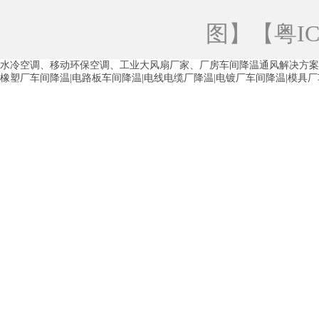
青海工业蒸发冷空调
重庆工业蒸发冷空
图
】【
粤IC
徐州水冷空调
常州水冷空调
苏州水
水冷空调、移动环保空调、工业大风扇厂家、厂房车间降温通风解决方案
湖州环保空调
合肥水冷空调
芜湖水
橡塑厂车间降温|电路板车间降温|电线电缆厂降温|电镀厂车间降温|模具
龙西车间降温省电空调
五联车间降温省
沙田车间降温省电空调
丹竹头车间降温
塘厦蒸发冷空调厂家
凤岗蒸发冷空调厂
中堂蒸发冷空调厂家
高埗蒸发冷空调厂
白云区蒸发冷空调厂家
荔湾车间降温省
增城蒸发冷空调厂家
从化车间降温省电
河南岸蒸发冷空调厂家
惠环蒸发冷空调
杨桥蒸发冷空调厂家
石湾蒸发冷空调厂
茶山塑胶厂降温
东莞工业大吊扇厂家