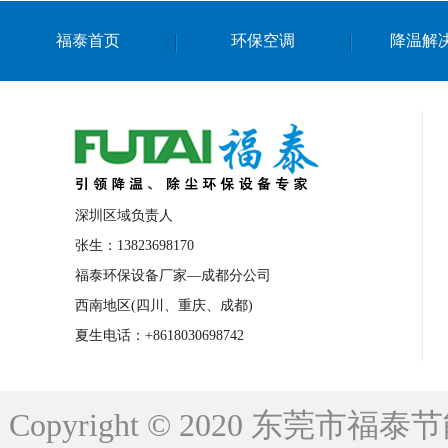
上海篮球馆降温设备
浙江蒸发冷省电空
福泰首页
环保空调
降温解
南京棋牌室降温
上海棋牌室降温
广
泉州工业省电空调
金华蒸发冷省电空调
桂林工业省电空调
梧州工业省电空调
佛山水帘风机生产厂家
东莞工厂降温通
清远永磁工业大吊扇
东莞铝合金湿帘定
深圳区域负责人
广州蒸发冷空调厂家
江西工业蒸发冷空
张生：13823698170
福泰环保设备厂家—成都分公司
永州车间降温省电空调
岳阳车间降温省
西南地区(四川、重庆、成都)
洪浪节能省电空调厂家
龙井节能省电空
夏生电话：+8618030698742
新安车间降温省电空调
黎光车间降温省
平山蒸发冷空调厂家
龙溪蒸发冷空调厂
Copyright © 2020 东莞
龙门蒸发冷空调厂家
博罗蒸发冷空调厂