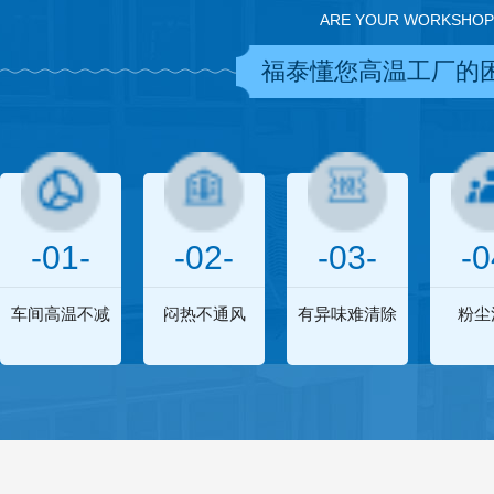
ARE YOUR WORKSHOP
福泰懂您高温工厂的
-01-
-02-
-03-
-0
车间高温不减
闷热不通风
有异味难清除
粉尘