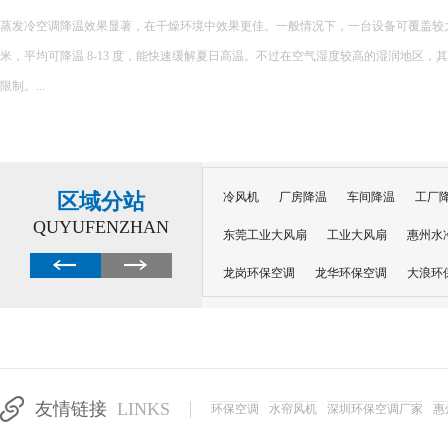
车间降温设备，高温厂房降
以下是一些常见的车间降温设备，适用于
景，你可以根据实际情况选择： 工业...
区域分站
冷风机
厂房降温
车间降温
工厂
QUYUFENZHAN
东莞工业大风扇
工业大风扇
惠州水
龙岗环保空调
龙华环保空调
大浪环
电子车间降温
注塑厂房降温
注塑车
移动冷风机
东莞水帘风机
深圳龙岗
东莞水帘工程
水帘定制
水帘纸
友情链接
LINKS
环保空调
水帘风机
深圳环保空调厂家
惠
工业省电空调管道机组
深圳注塑车间降