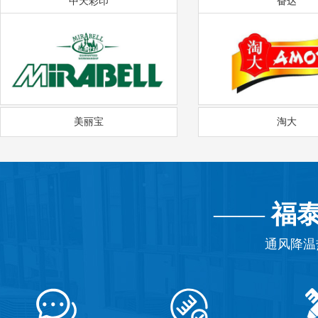
中天彩印
奋达
美丽宝
淘大
——
福
通风降温