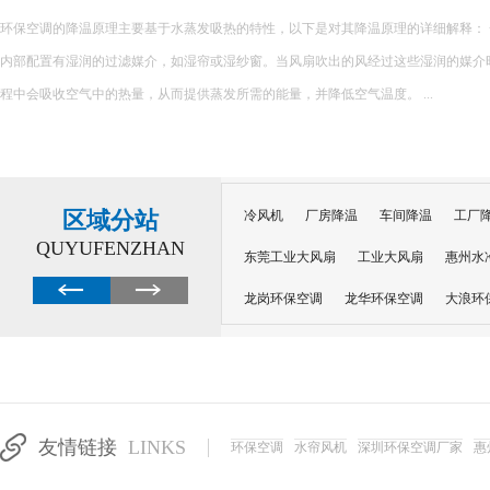
很多工厂降温陷入误区：夏天热了就加装风扇、堆砌普通空调，看似设备齐全，实
越高，设备闲置浪费、投入打水漂。不同车间工况不同，盲目跟风安装设备，不仅无
加企业运营负担。 &nb...
区域分站
冷风机
厂房降温
车间降温
工厂
QUYUFENZHAN
东莞工业大风扇
工业大风扇
惠州水
龙岗环保空调
龙华环保空调
大浪环
电子车间降温
注塑厂房降温
注塑车
移动冷风机
东莞水帘风机
深圳龙岗
东莞水帘工程
水帘定制
水帘纸
友情链接
LINKS
环保空调
水帘风机
深圳环保空调厂家
惠
工业省电空调管道机组
深圳注塑车间降