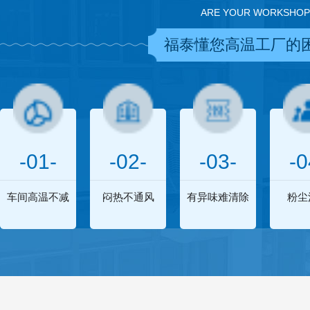
ARE YOUR WORKSHOP
福泰懂您高温工厂的
-01-
-02-
-03-
-0
车间高温不减
闷热不通风
有异味难清除
粉尘