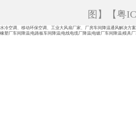
青海工业蒸发冷空调
重庆工业蒸发冷空
图
】【
粤IC
徐州水冷空调
常州水冷空调
苏州水
水冷空调、移动环保空调、工业大风扇厂家、厂房车间降温通风解决方案
湖州环保空调
合肥水冷空调
芜湖水
橡塑厂车间降温|电路板车间降温|电线电缆厂降温|电镀厂车间降温|模具
龙西车间降温省电空调
五联车间降温省
沙田车间降温省电空调
丹竹头车间降温
塘厦蒸发冷空调厂家
凤岗蒸发冷空调厂
中堂蒸发冷空调厂家
高埗蒸发冷空调厂
白云区蒸发冷空调厂家
荔湾车间降温省
增城蒸发冷空调厂家
从化车间降温省电
河南岸蒸发冷空调厂家
惠环蒸发冷空调
杨桥蒸发冷空调厂家
石湾蒸发冷空调厂
茶山塑胶厂降温
东莞工业大吊扇厂家