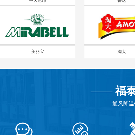
中天彩印
奋达
美丽宝
淘大
——
福
通风降温