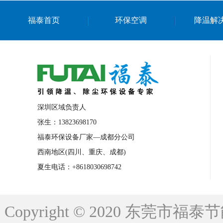
上海篮球馆降温设备
浙江蒸发冷省电空
福泰首页
环保空调
降温解
南京棋牌室降温
上海棋牌室降温
广
泉州工业省电空调
金华蒸发冷省电空调
桂林工业省电空调
梧州工业省电空调
佛山水帘风机生产厂家
东莞工厂降温通
清远永磁工业大吊扇
东莞铝合金湿帘定
深圳区域负责人
广州蒸发冷空调厂家
江西工业蒸发冷空
张生：13823698170
福泰环保设备厂家—成都分公司
永州车间降温省电空调
岳阳车间降温省
西南地区(四川、重庆、成都)
洪浪节能省电空调厂家
龙井节能省电空
夏生电话：+8618030698742
新安车间降温省电空调
黎光车间降温省
平山蒸发冷空调厂家
龙溪蒸发冷空调厂
Copyright © 2020 东莞
龙门蒸发冷空调厂家
博罗蒸发冷空调厂