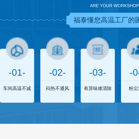
ARE YOUR WORKSHOP
福泰懂您高温工厂的
-01-
-02-
-03-
-0
车间高温不减
闷热不通风
有异味难清除
粉尘