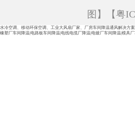
青海工业蒸发冷空调
重庆工业蒸发冷空
图
】【
粤IC
徐州水冷空调
常州水冷空调
苏州水
水冷空调、移动环保空调、工业大风扇厂家、厂房车间降温通风解决方案
湖州环保空调
合肥水冷空调
芜湖水
橡塑厂车间降温|电路板车间降温|电线电缆厂降温|电镀厂车间降温|模具
龙西车间降温省电空调
五联车间降温省
沙田车间降温省电空调
丹竹头车间降温
塘厦蒸发冷空调厂家
凤岗蒸发冷空调厂
中堂蒸发冷空调厂家
高埗蒸发冷空调厂
白云区蒸发冷空调厂家
荔湾车间降温省
增城蒸发冷空调厂家
从化车间降温省电
河南岸蒸发冷空调厂家
惠环蒸发冷空调
杨桥蒸发冷空调厂家
石湾蒸发冷空调厂
茶山塑胶厂降温
东莞工业大吊扇厂家