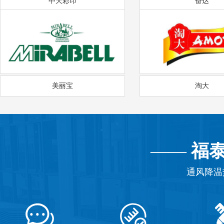
中天彩印
奋达
美丽宝
淘大
——
福
通风降温