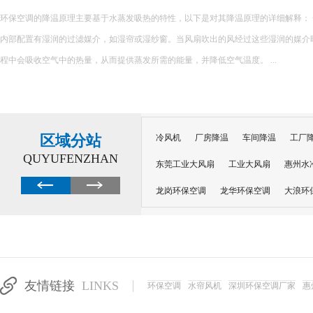
很多工厂降温陷入误区：夏天热了就加装风扇、堆砌普通空调，看似设备齐全，实
越高，设备闲置浪费、投入打水漂。不同车间工况不同，盲目跟风安装设备，不仅无
加企业运营负担。 &nb...
区域分站
冷风机
厂房降温
车间降温
工厂
QUYUFENZHAN
东莞工业大风扇
工业大风扇
惠州水
龙岗环保空调
龙华环保空调
大浪环
电子车间降温
注塑厂房降温
注塑车
移动冷风机
东莞水帘风机
深圳龙岗
东莞水帘工程
水帘定制
水帘纸
友情链接
LINKS
环保空调
水帘风机
深圳环保空调厂家
惠
工业省电空调管道机组
深圳注塑车间降