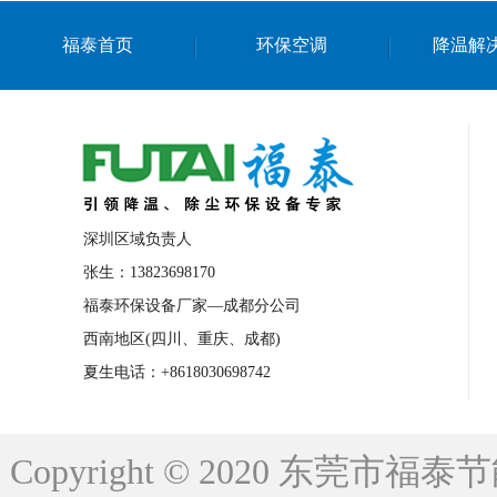
上海篮球馆降温设备
浙江蒸发冷省电空
福泰首页
环保空调
降温解
南京棋牌室降温
上海棋牌室降温
广
泉州工业省电空调
金华蒸发冷省电空调
桂林工业省电空调
梧州工业省电空调
佛山水帘风机生产厂家
东莞工厂降温通
清远永磁工业大吊扇
东莞铝合金湿帘定
深圳区域负责人
广州蒸发冷空调厂家
江西工业蒸发冷空
张生：13823698170
福泰环保设备厂家—成都分公司
永州车间降温省电空调
岳阳车间降温省
西南地区(四川、重庆、成都)
洪浪节能省电空调厂家
龙井节能省电空
夏生电话：+8618030698742
新安车间降温省电空调
黎光车间降温省
平山蒸发冷空调厂家
龙溪蒸发冷空调厂
Copyright © 2020 东莞
龙门蒸发冷空调厂家
博罗蒸发冷空调厂