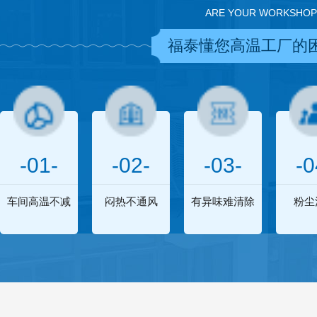
ARE YOUR WORKSHOP
福泰懂您高温工厂的
-01-
-02-
-03-
-0
车间高温不减
闷热不通风
有异味难清除
粉尘