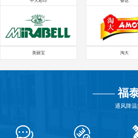
中天彩印
奋达
美丽宝
淘大
——
福
通风降温