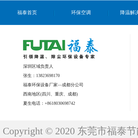
上海篮球馆降温设备
浙江蒸发冷省电空
福泰首页
环保空调
降温解
南京棋牌室降温
上海棋牌室降温
广
泉州工业省电空调
金华蒸发冷省电空调
桂林工业省电空调
梧州工业省电空调
佛山水帘风机生产厂家
东莞工厂降温通
清远永磁工业大吊扇
东莞铝合金湿帘定
深圳区域负责人
广州蒸发冷空调厂家
江西工业蒸发冷空
张生：13823698170
福泰环保设备厂家—成都分公司
永州车间降温省电空调
岳阳车间降温省
西南地区(四川、重庆、成都)
洪浪节能省电空调厂家
龙井节能省电空
夏生电话：+8618030698742
新安车间降温省电空调
黎光车间降温省
平山蒸发冷空调厂家
龙溪蒸发冷空调厂
Copyright © 2020 东莞
龙门蒸发冷空调厂家
博罗蒸发冷空调厂