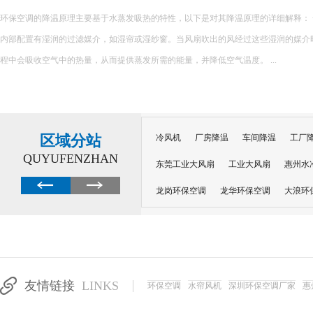
很多工厂降温陷入误区：夏天热了就加装风扇、堆砌普通空调，看似设备齐全，实
越高，设备闲置浪费、投入打水漂。不同车间工况不同，盲目跟风安装设备，不仅无
加企业运营负担。 &nb...
区域分站
冷风机
厂房降温
车间降温
工厂
QUYUFENZHAN
东莞工业大风扇
工业大风扇
惠州水
龙岗环保空调
龙华环保空调
大浪环
电子车间降温
注塑厂房降温
注塑车
移动冷风机
东莞水帘风机
深圳龙岗
东莞水帘工程
水帘定制
水帘纸
友情链接
LINKS
环保空调
水帘风机
深圳环保空调厂家
惠
工业省电空调管道机组
深圳注塑车间降