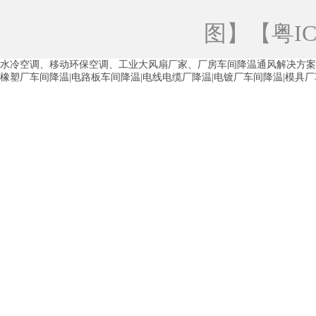
青海工业蒸发冷空调
重庆工业蒸发冷空
图
】【
粤IC
徐州水冷空调
常州水冷空调
苏州水
水冷空调、移动环保空调、工业大风扇厂家、厂房车间降温通风解决方案
湖州环保空调
合肥水冷空调
芜湖水
橡塑厂车间降温|电路板车间降温|电线电缆厂降温|电镀厂车间降温|模具
龙西车间降温省电空调
五联车间降温省
沙田车间降温省电空调
丹竹头车间降温
塘厦蒸发冷空调厂家
凤岗蒸发冷空调厂
中堂蒸发冷空调厂家
高埗蒸发冷空调厂
白云区蒸发冷空调厂家
荔湾车间降温省
增城蒸发冷空调厂家
从化车间降温省电
河南岸蒸发冷空调厂家
惠环蒸发冷空调
杨桥蒸发冷空调厂家
石湾蒸发冷空调厂
茶山塑胶厂降温
东莞工业大吊扇厂家