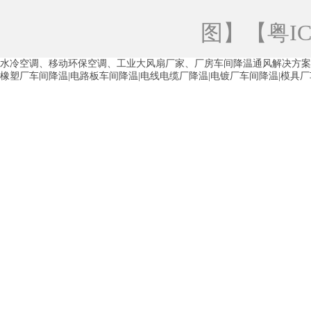
青海工业蒸发冷空调
重庆工业蒸发冷空
图
】【
粤IC
徐州水冷空调
常州水冷空调
苏州水
水冷空调、移动环保空调、工业大风扇厂家、厂房车间降温通风解决方案
湖州环保空调
合肥水冷空调
芜湖水
橡塑厂车间降温|电路板车间降温|电线电缆厂降温|电镀厂车间降温|模具
龙西车间降温省电空调
五联车间降温省
沙田车间降温省电空调
丹竹头车间降温
塘厦蒸发冷空调厂家
凤岗蒸发冷空调厂
中堂蒸发冷空调厂家
高埗蒸发冷空调厂
白云区蒸发冷空调厂家
荔湾车间降温省
增城蒸发冷空调厂家
从化车间降温省电
河南岸蒸发冷空调厂家
惠环蒸发冷空调
杨桥蒸发冷空调厂家
石湾蒸发冷空调厂
茶山塑胶厂降温
东莞工业大吊扇厂家