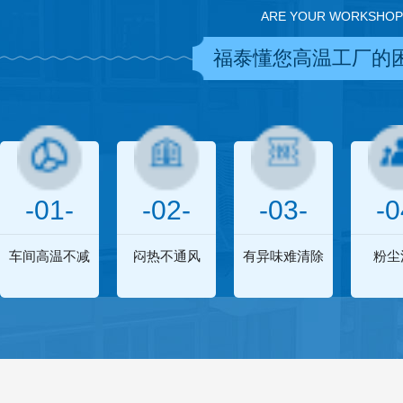
ARE YOUR WORKSHOP
福泰懂您高温工厂的
-01-
-02-
-03-
-0
车间高温不减
闷热不通风
有异味难清除
粉尘