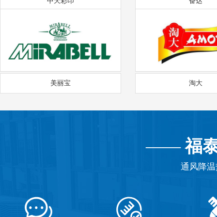
中天彩印
奋达
美丽宝
淘大
——
福
通风降温