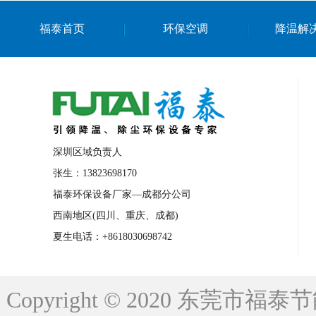
上海篮球馆降温设备
浙江蒸发冷省电空
福泰首页
环保空调
降温解
南京棋牌室降温
上海棋牌室降温
广
泉州工业省电空调
金华蒸发冷省电空调
桂林工业省电空调
梧州工业省电空调
佛山水帘风机生产厂家
东莞工厂降温通
清远永磁工业大吊扇
东莞铝合金湿帘定
深圳区域负责人
广州蒸发冷空调厂家
江西工业蒸发冷空
张生：13823698170
福泰环保设备厂家—成都分公司
永州车间降温省电空调
岳阳车间降温省
西南地区(四川、重庆、成都)
洪浪节能省电空调厂家
龙井节能省电空
夏生电话：+8618030698742
新安车间降温省电空调
黎光车间降温省
平山蒸发冷空调厂家
龙溪蒸发冷空调厂
Copyright © 2020 东莞
龙门蒸发冷空调厂家
博罗蒸发冷空调厂