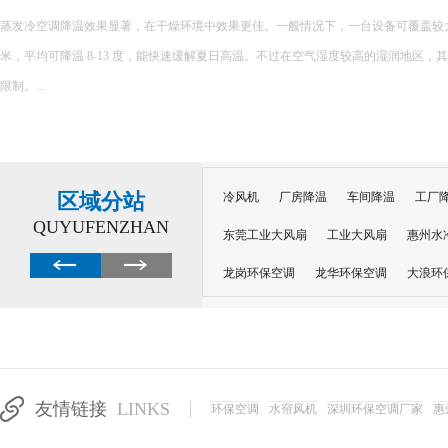
车间降温设
 150-200 平
以下是一些常见的
景，你可以根据实际
降温效果可能会受到一定
区域分站
冷风机
厂房降温
车间降温
工厂
QUYUFENZHAN
东莞工业大风扇
工业大风扇
惠州水
龙岗环保空调
龙华环保空调
大浪环
电子车间降温
注塑厂房降温
注塑车
移动冷风机
东莞水帘风机
深圳龙岗
东莞水帘工程
水帘定制
水帘纸
友情链接
LINKS
环保空调
水帘风机
深圳环保空调厂家
惠
工业省电空调管道机组
深圳注塑车间降