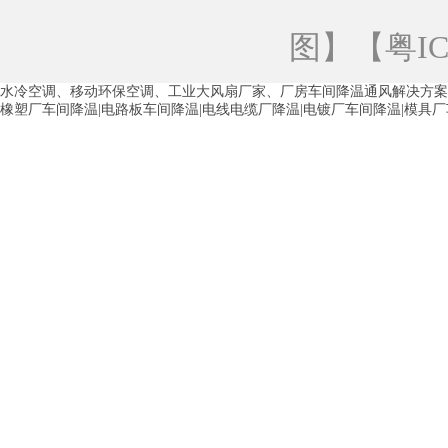
青海工业蒸发冷空调
重庆工业蒸发冷空
图
】【
粤IC
徐州水冷空调
常州水冷空调
苏州水
水冷空调、移动环保空调、工业大风扇厂家、厂房车间降温通风解决方案
湖州环保空调
合肥水冷空调
芜湖水
橡塑厂车间降温|电路板车间降温|电线电缆厂降温|电镀厂车间降温|模具
龙西车间降温省电空调
五联车间降温省
沙田车间降温省电空调
丹竹头车间降温
塘厦蒸发冷空调厂家
凤岗蒸发冷空调厂
中堂蒸发冷空调厂家
高埗蒸发冷空调厂
白云区蒸发冷空调厂家
荔湾车间降温省
增城蒸发冷空调厂家
从化车间降温省电
河南岸蒸发冷空调厂家
惠环蒸发冷空调
杨桥蒸发冷空调厂家
石湾蒸发冷空调厂
茶山塑胶厂降温
东莞工业大吊扇厂家