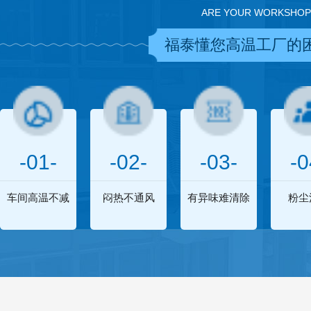
ARE YOUR WORKSHOP
福泰懂您高温工厂的
-01-
-02-
-03-
-0
车间高温不减
闷热不通风
有异味难清除
粉尘