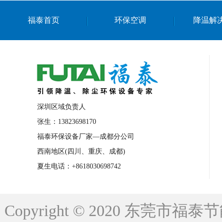
上海篮球馆降温设备
浙江蒸发冷省电空
福泰首页
环保空调
降温解
南京棋牌室降温
上海棋牌室降温
广
泉州工业省电空调
金华蒸发冷省电空调
桂林工业省电空调
梧州工业省电空调
佛山水帘风机生产厂家
东莞工厂降温通
清远永磁工业大吊扇
东莞铝合金湿帘定
深圳区域负责人
广州蒸发冷空调厂家
江西工业蒸发冷空
张生：13823698170
福泰环保设备厂家—成都分公司
永州车间降温省电空调
岳阳车间降温省
西南地区(四川、重庆、成都)
洪浪节能省电空调厂家
龙井节能省电空
夏生电话：+8618030698742
新安车间降温省电空调
黎光车间降温省
平山蒸发冷空调厂家
龙溪蒸发冷空调厂
Copyright © 2020 东莞
龙门蒸发冷空调厂家
博罗蒸发冷空调厂