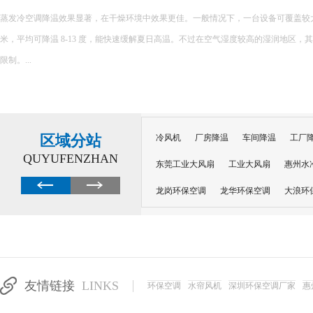
蒸发冷空调降温效果显著，在干燥环境中效果更佳。一般情况下，一台设备可覆盖较大面积，
米，平均可降温 8-13 度，能快速缓解夏日高温。不过在空气湿度较高的湿润地区，
限制。...
区域分站
冷风机
厂房降温
车间降温
工厂
QUYUFENZHAN
东莞工业大风扇
工业大风扇
惠州水
龙岗环保空调
龙华环保空调
大浪环
电子车间降温
注塑厂房降温
注塑车
移动冷风机
东莞水帘风机
深圳龙岗
东莞水帘工程
水帘定制
水帘纸
友情链接
LINKS
环保空调
水帘风机
深圳环保空调厂家
惠
工业省电空调管道机组
深圳注塑车间降