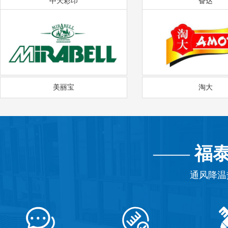
中天彩印
奋达
美丽宝
淘大
——
福
通风降温