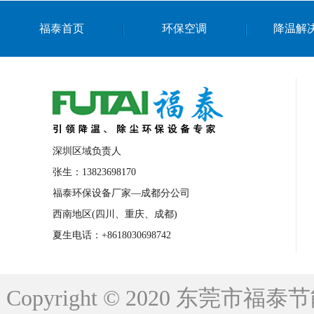
上海篮球馆降温设备
浙江蒸发冷省电空
福泰首页
环保空调
降温解
南京棋牌室降温
上海棋牌室降温
广
泉州工业省电空调
金华蒸发冷省电空调
桂林工业省电空调
梧州工业省电空调
佛山水帘风机生产厂家
东莞工厂降温通
清远永磁工业大吊扇
东莞铝合金湿帘定
深圳区域负责人
广州蒸发冷空调厂家
江西工业蒸发冷空
张生：13823698170
福泰环保设备厂家—成都分公司
永州车间降温省电空调
岳阳车间降温省
西南地区(四川、重庆、成都)
洪浪节能省电空调厂家
龙井节能省电空
夏生电话：+8618030698742
新安车间降温省电空调
黎光车间降温省
平山蒸发冷空调厂家
龙溪蒸发冷空调厂
Copyright © 2020 东莞
龙门蒸发冷空调厂家
博罗蒸发冷空调厂