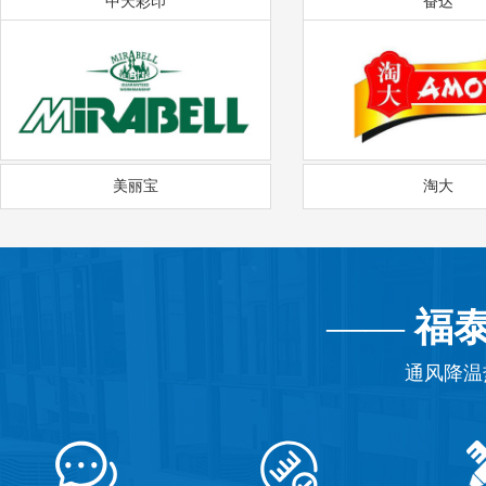
中天彩印
奋达
美丽宝
淘大
——
福
通风降温