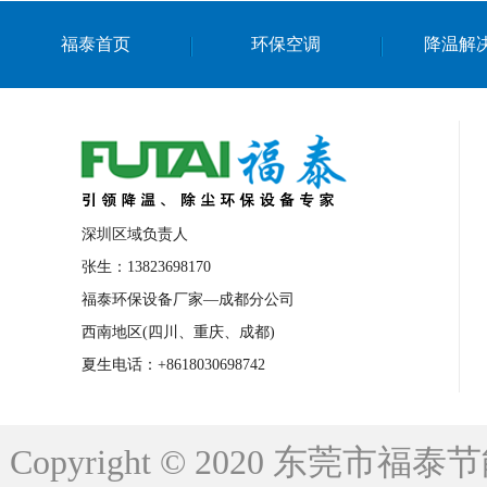
上海篮球馆降温设备
浙江蒸发冷省电空
福泰首页
环保空调
降温解
南京棋牌室降温
上海棋牌室降温
广
泉州工业省电空调
金华蒸发冷省电空调
桂林工业省电空调
梧州工业省电空调
佛山水帘风机生产厂家
东莞工厂降温通
清远永磁工业大吊扇
东莞铝合金湿帘定
深圳区域负责人
广州蒸发冷空调厂家
江西工业蒸发冷空
张生：13823698170
福泰环保设备厂家—成都分公司
永州车间降温省电空调
岳阳车间降温省
西南地区(四川、重庆、成都)
洪浪节能省电空调厂家
龙井节能省电空
夏生电话：+8618030698742
新安车间降温省电空调
黎光车间降温省
平山蒸发冷空调厂家
龙溪蒸发冷空调厂
Copyright © 2020 东莞
龙门蒸发冷空调厂家
博罗蒸发冷空调厂