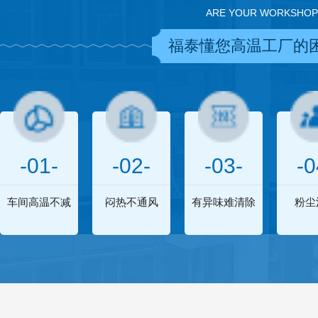
ARE YOUR WORKSHOP
福泰懂您高温工厂的
-01-
-02-
-03-
-0
车间高温不减
闷热不通风
有异味难清除
粉尘