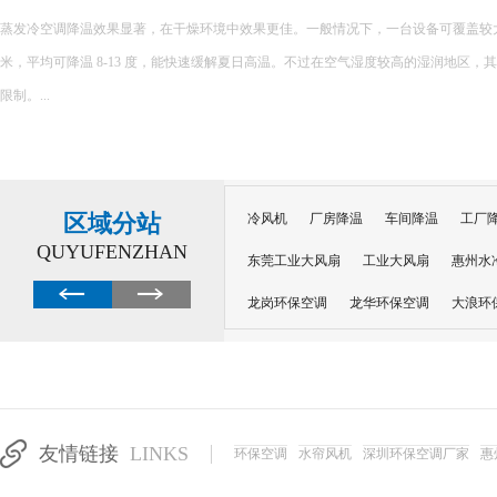
车间降温设备，高温厂
 平
以下是一些常见的车间降温设备，
景，你可以根据实际情况选择： 工业.
到一定
区域分站
冷风机
厂房降温
车间降温
工厂
QUYUFENZHAN
东莞工业大风扇
工业大风扇
惠州水
龙岗环保空调
龙华环保空调
大浪环
电子车间降温
注塑厂房降温
注塑车
移动冷风机
东莞水帘风机
深圳龙岗
东莞水帘工程
水帘定制
水帘纸
友情链接
LINKS
环保空调
水帘风机
深圳环保空调厂家
惠
工业省电空调管道机组
深圳注塑车间降