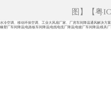
青海工业蒸发冷空调
重庆工业蒸发冷空
图
】【
粤IC
徐州水冷空调
常州水冷空调
苏州水
水冷空调、移动环保空调、工业大风扇厂家、厂房车间降温通风解决方案
湖州环保空调
合肥水冷空调
芜湖水
橡塑厂车间降温|电路板车间降温|电线电缆厂降温|电镀厂车间降温|模具
龙西车间降温省电空调
五联车间降温省
沙田车间降温省电空调
丹竹头车间降温
塘厦蒸发冷空调厂家
凤岗蒸发冷空调厂
中堂蒸发冷空调厂家
高埗蒸发冷空调厂
白云区蒸发冷空调厂家
荔湾车间降温省
增城蒸发冷空调厂家
从化车间降温省电
河南岸蒸发冷空调厂家
惠环蒸发冷空调
杨桥蒸发冷空调厂家
石湾蒸发冷空调厂
茶山塑胶厂降温
东莞工业大吊扇厂家