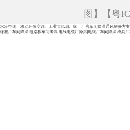
青海工业蒸发冷空调
重庆工业蒸发冷空
图
】【
粤IC
徐州水冷空调
常州水冷空调
苏州水
水冷空调、移动环保空调、工业大风扇厂家、厂房车间降温通风解决方案
湖州环保空调
合肥水冷空调
芜湖水
橡塑厂车间降温|电路板车间降温|电线电缆厂降温|电镀厂车间降温|模具
龙西车间降温省电空调
五联车间降温省
沙田车间降温省电空调
丹竹头车间降温
塘厦蒸发冷空调厂家
凤岗蒸发冷空调厂
中堂蒸发冷空调厂家
高埗蒸发冷空调厂
白云区蒸发冷空调厂家
荔湾车间降温省
增城蒸发冷空调厂家
从化车间降温省电
河南岸蒸发冷空调厂家
惠环蒸发冷空调
杨桥蒸发冷空调厂家
石湾蒸发冷空调厂
茶山塑胶厂降温
东莞工业大吊扇厂家