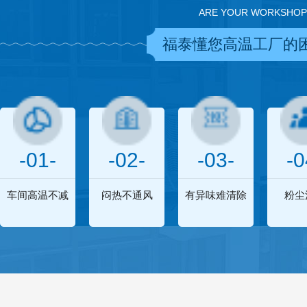
ARE YOUR WORKSHOP
福泰懂您高温工厂的
-01-
-02-
-03-
-0
车间高温不减
闷热不通风
有异味难清除
粉尘