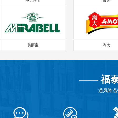
中天彩印
奋达
美丽宝
淘大
——
福
通风降温