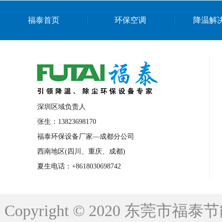
上海篮球馆降温设备
浙江蒸发冷省电空
福泰首页
环保空调
降温解
南京棋牌室降温
上海棋牌室降温
广
泉州工业省电空调
金华蒸发冷省电空调
桂林工业省电空调
梧州工业省电空调
佛山水帘风机生产厂家
东莞工厂降温通
清远永磁工业大吊扇
东莞铝合金湿帘定
深圳区域负责人
广州蒸发冷空调厂家
江西工业蒸发冷空
张生：13823698170
福泰环保设备厂家—成都分公司
永州车间降温省电空调
岳阳车间降温省
西南地区(四川、重庆、成都)
洪浪节能省电空调厂家
龙井节能省电空
夏生电话：+8618030698742
新安车间降温省电空调
黎光车间降温省
平山蒸发冷空调厂家
龙溪蒸发冷空调厂
Copyright © 2020 东莞
龙门蒸发冷空调厂家
博罗蒸发冷空调厂