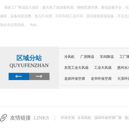
很多工厂降温陷入误区：夏天热了就加装风扇、堆砌普通空调，看似设备齐全，实
越高，设备闲置浪费、投入打水漂。不同车间工况不同，盲目跟风安装设备，不仅无
加企业运营负担。 &nb...
区域分站
冷风机
厂房降温
车间降温
工厂
QUYUFENZHAN
东莞工业大风扇
工业大风扇
惠州水
龙岗环保空调
龙华环保空调
大浪环
电子车间降温
注塑厂房降温
注塑车
移动冷风机
东莞水帘风机
深圳龙岗
东莞水帘工程
水帘定制
水帘纸
友情链接
LINKS
环保空调
水帘风机
深圳环保空调厂家
惠
工业省电空调管道机组
深圳注塑车间降