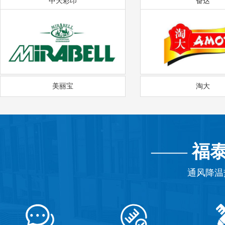
中天彩印
奋达
美丽宝
淘大
——
福
通风降温