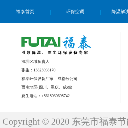
上海篮球馆降温设备
浙江蒸发冷省电空
福泰首页
环保空调
降温解
南京棋牌室降温
上海棋牌室降温
广
泉州工业省电空调
金华蒸发冷省电空调
桂林工业省电空调
梧州工业省电空调
佛山水帘风机生产厂家
东莞工厂降温通
清远永磁工业大吊扇
东莞铝合金湿帘定
深圳区域负责人
广州蒸发冷空调厂家
江西工业蒸发冷空
张生：13823698170
福泰环保设备厂家—成都分公司
永州车间降温省电空调
岳阳车间降温省
西南地区(四川、重庆、成都)
洪浪节能省电空调厂家
龙井节能省电空
夏生电话：+8618030698742
新安车间降温省电空调
黎光车间降温省
平山蒸发冷空调厂家
龙溪蒸发冷空调厂
Copyright © 2020 东莞
龙门蒸发冷空调厂家
博罗蒸发冷空调厂