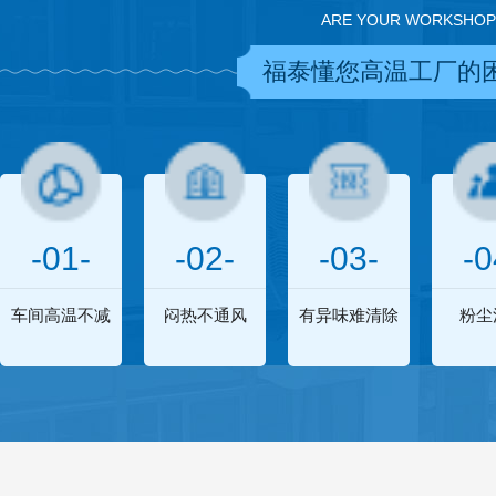
ARE YOUR WORKSHOP
福泰懂您高温工厂的
-01-
-02-
-03-
-0
车间高温不减
闷热不通风
有异味难清除
粉尘