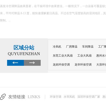
环保空调的降温原理主要基于水蒸发吸热的特性，以下是对其降温原理的详细解释： 一、核心原理 环保空调
内部配置有湿润的过滤媒介，如湿帘或湿纱窗。当风扇吹出的风经过这些湿润的媒介
程中会吸收空气中的热量，从而提供蒸发所需的能量，并降低空气温度。 ...
区域分站
冷风机
厂房降温
车间降温
工厂
QUYUFENZHAN
东莞工业大风扇
工业大风扇
惠州水
龙岗环保空调
龙华环保空调
大浪环
电子车间降温
注塑厂房降温
注塑车
移动冷风机
东莞水帘风机
深圳龙岗
东莞水帘工程
水帘定制
水帘纸
友情链接
LINKS
环保空调
水帘风机
深圳环保空调厂家
惠
工业省电空调管道机组
深圳注塑车间降