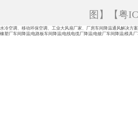
青海工业蒸发冷空调
重庆工业蒸发冷空
图
】【
粤IC
徐州水冷空调
常州水冷空调
苏州水
水冷空调、移动环保空调、工业大风扇厂家、厂房车间降温通风解决方案
湖州环保空调
合肥水冷空调
芜湖水
橡塑厂车间降温|电路板车间降温|电线电缆厂降温|电镀厂车间降温|模具
龙西车间降温省电空调
五联车间降温省
沙田车间降温省电空调
丹竹头车间降温
塘厦蒸发冷空调厂家
凤岗蒸发冷空调厂
中堂蒸发冷空调厂家
高埗蒸发冷空调厂
白云区蒸发冷空调厂家
荔湾车间降温省
增城蒸发冷空调厂家
从化车间降温省电
河南岸蒸发冷空调厂家
惠环蒸发冷空调
杨桥蒸发冷空调厂家
石湾蒸发冷空调厂
茶山塑胶厂降温
东莞工业大吊扇厂家