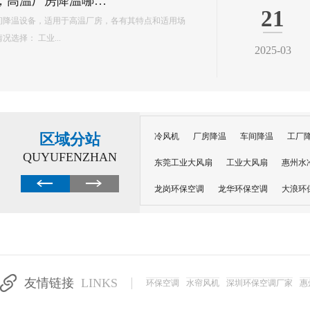
环保空调的降温原理主要基于水蒸发吸热的特性，以下是对其降温原理的详细解释： 一、核心原理 环保空调
内部配置有湿润的过滤媒介，如湿帘或湿纱窗。当风扇吹出的风经过这些湿润的媒介
程中会吸收空气中的热量，从而提供蒸发所需的能量，并降低空气温度。 ...
区域分站
冷风机
厂房降温
车间降温
工厂
QUYUFENZHAN
东莞工业大风扇
工业大风扇
惠州水
龙岗环保空调
龙华环保空调
大浪环
电子车间降温
注塑厂房降温
注塑车
移动冷风机
东莞水帘风机
深圳龙岗
东莞水帘工程
水帘定制
水帘纸
友情链接
LINKS
环保空调
水帘风机
深圳环保空调厂家
惠
工业省电空调管道机组
深圳注塑车间降