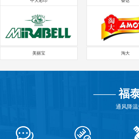
中天彩印
奋达
美丽宝
淘大
——
福
通风降温