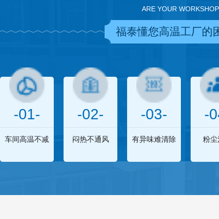
ARE YOUR WORKSHOP
福泰懂您高温工厂的
-01-
-02-
-03-
-0
车间高温不减
闷热不通风
有异味难清除
粉尘