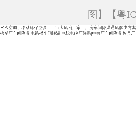
青海工业蒸发冷空调
重庆工业蒸发冷空
图
】【
粤IC
徐州水冷空调
常州水冷空调
苏州水
水冷空调、移动环保空调、工业大风扇厂家、厂房车间降温通风解决方案
湖州环保空调
合肥水冷空调
芜湖水
橡塑厂车间降温|电路板车间降温|电线电缆厂降温|电镀厂车间降温|模具
龙西车间降温省电空调
五联车间降温省
沙田车间降温省电空调
丹竹头车间降温
塘厦蒸发冷空调厂家
凤岗蒸发冷空调厂
中堂蒸发冷空调厂家
高埗蒸发冷空调厂
白云区蒸发冷空调厂家
荔湾车间降温省
增城蒸发冷空调厂家
从化车间降温省电
河南岸蒸发冷空调厂家
惠环蒸发冷空调
杨桥蒸发冷空调厂家
石湾蒸发冷空调厂
茶山塑胶厂降温
东莞工业大吊扇厂家