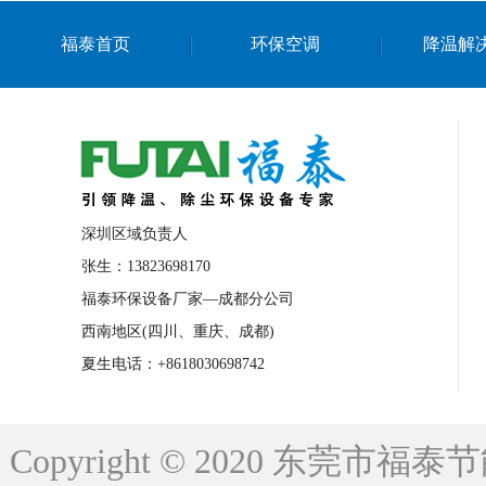
上海篮球馆降温设备
浙江蒸发冷省电空
福泰首页
环保空调
降温解
南京棋牌室降温
上海棋牌室降温
广
泉州工业省电空调
金华蒸发冷省电空调
桂林工业省电空调
梧州工业省电空调
佛山水帘风机生产厂家
东莞工厂降温通
清远永磁工业大吊扇
东莞铝合金湿帘定
深圳区域负责人
广州蒸发冷空调厂家
江西工业蒸发冷空
张生：13823698170
福泰环保设备厂家—成都分公司
永州车间降温省电空调
岳阳车间降温省
西南地区(四川、重庆、成都)
洪浪节能省电空调厂家
龙井节能省电空
夏生电话：+8618030698742
新安车间降温省电空调
黎光车间降温省
平山蒸发冷空调厂家
龙溪蒸发冷空调厂
Copyright © 2020 东莞
龙门蒸发冷空调厂家
博罗蒸发冷空调厂