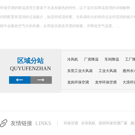
在精密制造、电子加工、五金生产等行业，车间温度不仅影响员工作业舒适度，更
良品率。夏季车间高温环境下，精密设备易受热变形、参数偏移，导致产品瑕疵、次
员工注意力不集中、疲劳乏力，大幅降低生产效率，给企业造成直接经济损...
区域分站
冷风机
厂房降温
车间降温
工厂
QUYUFENZHAN
东莞工业大风扇
工业大风扇
惠州水
龙岗环保空调
龙华环保空调
大浪环
电子车间降温
注塑厂房降温
注塑车
移动冷风机
东莞水帘风机
深圳龙岗
东莞水帘工程
水帘定制
水帘纸
友情链接
LINKS
环保空调
水帘风机
深圳环保空调厂家
惠
工业省电空调管道机组
深圳注塑车间降