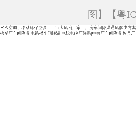
青海工业蒸发冷空调
重庆工业蒸发冷空
图
】【
粤IC
徐州水冷空调
常州水冷空调
苏州水
水冷空调、移动环保空调、工业大风扇厂家、厂房车间降温通风解决方案
湖州环保空调
合肥水冷空调
芜湖水
橡塑厂车间降温|电路板车间降温|电线电缆厂降温|电镀厂车间降温|模具
龙西车间降温省电空调
五联车间降温省
沙田车间降温省电空调
丹竹头车间降温
塘厦蒸发冷空调厂家
凤岗蒸发冷空调厂
中堂蒸发冷空调厂家
高埗蒸发冷空调厂
白云区蒸发冷空调厂家
荔湾车间降温省
增城蒸发冷空调厂家
从化车间降温省电
河南岸蒸发冷空调厂家
惠环蒸发冷空调
杨桥蒸发冷空调厂家
石湾蒸发冷空调厂
茶山塑胶厂降温
东莞工业大吊扇厂家