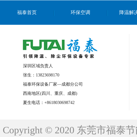
上海篮球馆降温设备
浙江蒸发冷省电空
福泰首页
环保空调
降温解
南京棋牌室降温
上海棋牌室降温
广
泉州工业省电空调
金华蒸发冷省电空调
桂林工业省电空调
梧州工业省电空调
佛山水帘风机生产厂家
东莞工厂降温通
清远永磁工业大吊扇
东莞铝合金湿帘定
深圳区域负责人
广州蒸发冷空调厂家
江西工业蒸发冷空
张生：13823698170
福泰环保设备厂家—成都分公司
永州车间降温省电空调
岳阳车间降温省
西南地区(四川、重庆、成都)
洪浪节能省电空调厂家
龙井节能省电空
夏生电话：+8618030698742
新安车间降温省电空调
黎光车间降温省
平山蒸发冷空调厂家
龙溪蒸发冷空调厂
Copyright © 2020 东莞
龙门蒸发冷空调厂家
博罗蒸发冷空调厂