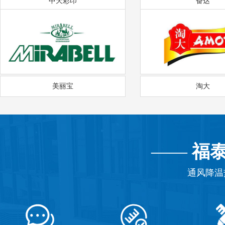
中天彩印
奋达
美丽宝
淘大
——
福
通风降温