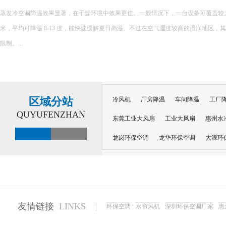
环保空调的降温原理主要基于水蒸发吸热的特性，以下是对其降温原理的详细解释： 一、核心原理 环保空调
内部配置有湿润的过滤媒介，如湿帘或湿纱窗。当风扇吹出的风经过这些湿润的媒介
程中会吸收空气中的热量，从而提供蒸发所需的能量，并降低空气温度。 ...
区域分站
冷风机
厂房降温
车间降温
工厂
QUYUFENZHAN
东莞工业大风扇
工业大风扇
惠州水
龙岗环保空调
龙华环保空调
大浪环
电子车间降温
注塑厂房降温
注塑车
移动冷风机
东莞水帘风机
深圳龙岗
东莞水帘工程
水帘定制
水帘纸
友情链接
LINKS
环保空调
水帘风机
深圳环保空调厂家
惠
工业省电空调管道机组
深圳注塑车间降