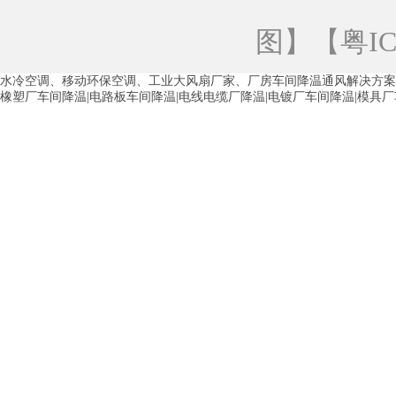
青海工业蒸发冷空调
重庆工业蒸发冷空
图
】【
粤IC
徐州水冷空调
常州水冷空调
苏州水
水冷空调、移动环保空调、工业大风扇厂家、厂房车间降温通风解决方案
湖州环保空调
合肥水冷空调
芜湖水
橡塑厂车间降温|电路板车间降温|电线电缆厂降温|电镀厂车间降温|模具
龙西车间降温省电空调
五联车间降温省
沙田车间降温省电空调
丹竹头车间降温
塘厦蒸发冷空调厂家
凤岗蒸发冷空调厂
中堂蒸发冷空调厂家
高埗蒸发冷空调厂
白云区蒸发冷空调厂家
荔湾车间降温省
增城蒸发冷空调厂家
从化车间降温省电
河南岸蒸发冷空调厂家
惠环蒸发冷空调
杨桥蒸发冷空调厂家
石湾蒸发冷空调厂
茶山塑胶厂降温
东莞工业大吊扇厂家