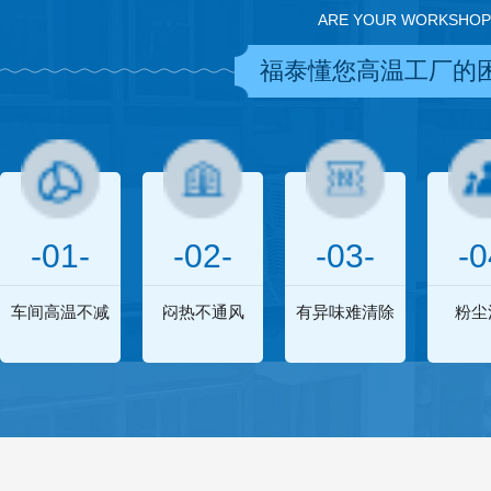
ARE YOUR WORKSHOP
福泰懂您高温工厂的
-01-
-02-
-03-
-0
车间高温不减
闷热不通风
有异味难清除
粉尘