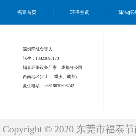
上海篮球馆降温设备
浙江蒸发冷省电空
福泰首页
环保空调
降温解
南京棋牌室降温
上海棋牌室降温
广
泉州工业省电空调
金华蒸发冷省电空调
桂林工业省电空调
梧州工业省电空调
佛山水帘风机生产厂家
东莞工厂降温通
清远永磁工业大吊扇
东莞铝合金湿帘定
深圳区域负责人
广州蒸发冷空调厂家
江西工业蒸发冷空
张生：13823698170
福泰环保设备厂家—成都分公司
永州车间降温省电空调
岳阳车间降温省
西南地区(四川、重庆、成都)
洪浪节能省电空调厂家
龙井节能省电空
夏生电话：+8618030698742
新安车间降温省电空调
黎光车间降温省
平山蒸发冷空调厂家
龙溪蒸发冷空调厂
Copyright © 2020 东莞
龙门蒸发冷空调厂家
博罗蒸发冷空调厂