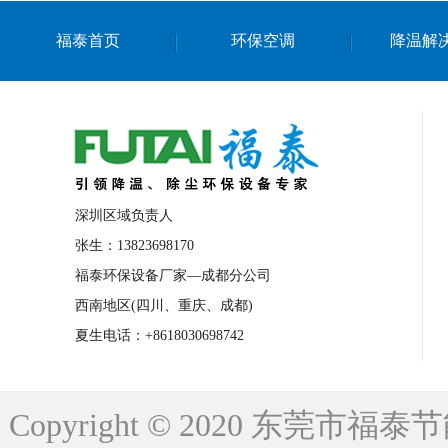
上海篮球馆降温设备
浙江蒸发冷省电空
福泰首页
环保空调
降温解
南京棋牌室降温
上海棋牌室降温
广
泉州工业省电空调
金华蒸发冷省电空调
桂林工业省电空调
梧州工业省电空调
佛山水帘风机生产厂家
东莞工厂降温通
清远永磁工业大吊扇
东莞铝合金湿帘定
深圳区域负责人
广州蒸发冷空调厂家
江西工业蒸发冷空
张生：13823698170
福泰环保设备厂家—成都分公司
永州车间降温省电空调
岳阳车间降温省
西南地区(四川、重庆、成都)
洪浪节能省电空调厂家
龙井节能省电空
夏生电话：+8618030698742
新安车间降温省电空调
黎光车间降温省
平山蒸发冷空调厂家
龙溪蒸发冷空调厂
Copyright © 2020 东莞
龙门蒸发冷空调厂家
博罗蒸发冷空调厂