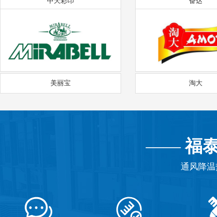
中天彩印
奋达
美丽宝
淘大
——
福
通风降温