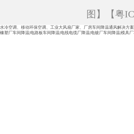
青海工业蒸发冷空调
重庆工业蒸发冷空
图
】【
粤IC
徐州水冷空调
常州水冷空调
苏州水
水冷空调、移动环保空调、工业大风扇厂家、厂房车间降温通风解决方案
湖州环保空调
合肥水冷空调
芜湖水
橡塑厂车间降温|电路板车间降温|电线电缆厂降温|电镀厂车间降温|模具
龙西车间降温省电空调
五联车间降温省
沙田车间降温省电空调
丹竹头车间降温
塘厦蒸发冷空调厂家
凤岗蒸发冷空调厂
中堂蒸发冷空调厂家
高埗蒸发冷空调厂
白云区蒸发冷空调厂家
荔湾车间降温省
增城蒸发冷空调厂家
从化车间降温省电
河南岸蒸发冷空调厂家
惠环蒸发冷空调
杨桥蒸发冷空调厂家
石湾蒸发冷空调厂
茶山塑胶厂降温
东莞工业大吊扇厂家