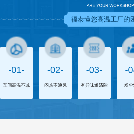
ARE YOUR WORKSHOP
福泰懂您高温工厂的
-01-
-02-
-03-
-0
车间高温不减
闷热不通风
有异味难清除
粉尘