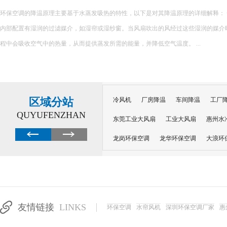
环保空调的降温原理主要基于水蒸发吸热的特性，以下是对其降温原理的详细解释： 一、核心原理 环保空调
内部配置有湿润的过滤媒介，如湿帘或湿纱窗。当风扇吹出的风经过这些湿润的媒介
程中会吸收空气中的热量，从而提供蒸发所需的能量，并降低空气温度。 ...
区域分站
冷风机
厂房降温
车间降温
工厂
QUYUFENZHAN
东莞工业大风扇
工业大风扇
惠州水
龙岗环保空调
龙华环保空调
大浪环
电子车间降温
注塑厂房降温
注塑车
移动冷风机
东莞水帘风机
深圳龙岗
东莞水帘工程
水帘定制
水帘纸
友情链接
LINKS
环保空调
水帘风机
深圳环保空调厂家
惠
工业省电空调管道机组
深圳注塑车间降