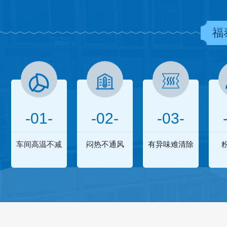
福
-01-
-02-
-03-
车间高温不减
闷热不通风
有异味难清除