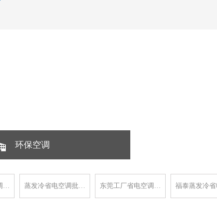
环保空调
调…
蒸发冷省电空调批…
东莞工厂省电空调…
福泰蒸发冷省