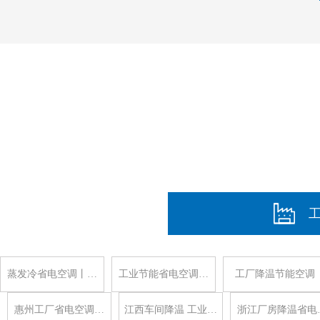
蒸发冷省电空调丨…
工业节能省电空调…
工厂降温节能空调
惠州工厂省电空调…
江西车间降温 工业…
浙江厂房降温省电