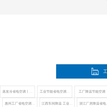
蒸发冷省电空调丨…
工业节能省电空调…
工厂降温节能空调
惠州工厂省电空调…
江西车间降温 工业…
浙江厂房降温省电