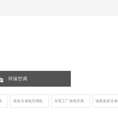
环保空调
调…
蒸发冷省电空调批…
东莞工厂省电空调…
福泰蒸发冷省