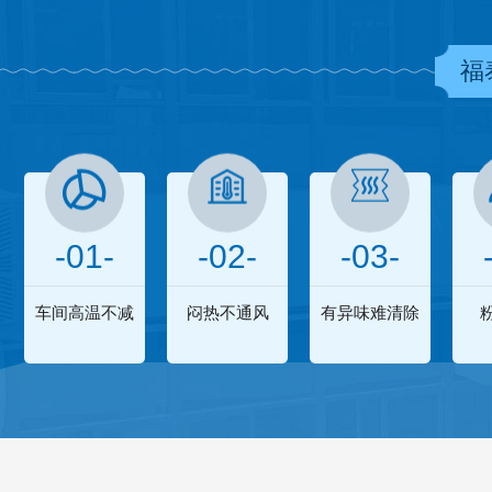
福
-01-
-02-
-03-
车间高温不减
闷热不通风
有异味难清除