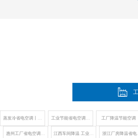
蒸发冷省电空调丨…
工业节能省电空调…
工厂降温节能空调
惠州工厂省电空调…
江西车间降温 工业…
浙江厂房降温省电