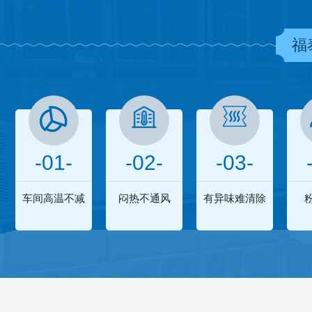
福
-01-
-02-
-03-
车间高温不减
闷热不通风
有异味难清除