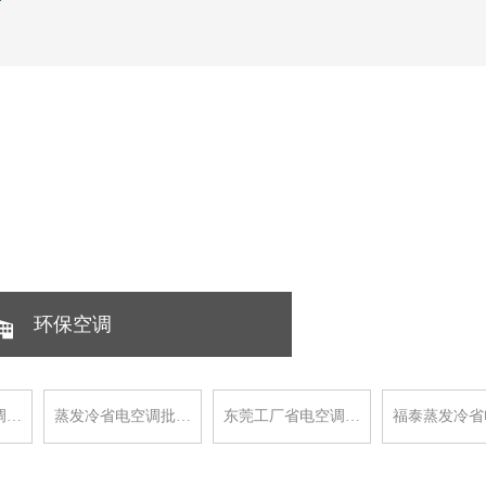
环保空调
调…
蒸发冷省电空调批…
东莞工厂省电空调…
福泰蒸发冷省