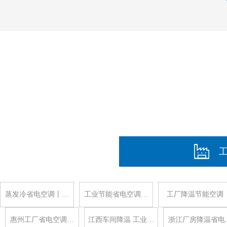
蒸发冷省电空调丨…
工业节能省电空调…
工厂降温节能空调
惠州工厂省电空调…
江西车间降温 工业…
浙江厂房降温省电