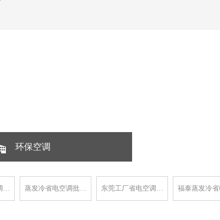
环保空调
调…
蒸发冷省电空调批…
东莞工厂省电空调…
福泰蒸发冷省