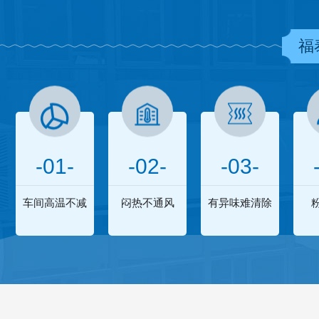
福
-01-
-02-
-03-
车间高温不减
闷热不通风
有异味难清除