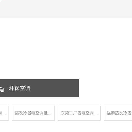
环保空调
调…
蒸发冷省电空调批…
东莞工厂省电空调…
福泰蒸发冷省