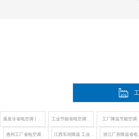
蒸发冷省电空调丨…
工业节能省电空调…
工厂降温节能空调
惠州工厂省电空调…
江西车间降温 工业…
浙江厂房降温省电