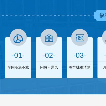
福
-01-
-02-
-03-
车间高温不减
闷热不通风
有异味难清除