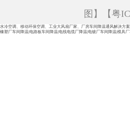
青海工业蒸发冷空调
重庆工业蒸发冷空
图
】【
粤IC
徐州水冷空调
常州水冷空调
苏州水
水冷空调、移动环保空调、工业大风扇厂家、厂房车间降温通风解决方案
湖州环保空调
合肥水冷空调
芜湖水
橡塑厂车间降温|电路板车间降温|电线电缆厂降温|电镀厂车间降温|模具
龙西车间降温省电空调
五联车间降温省
沙田车间降温省电空调
丹竹头车间降温
塘厦蒸发冷空调厂家
凤岗蒸发冷空调厂
中堂蒸发冷空调厂家
高埗蒸发冷空调厂
白云区蒸发冷空调厂家
荔湾车间降温省
增城蒸发冷空调厂家
从化车间降温省电
河南岸蒸发冷空调厂家
惠环蒸发冷空调
杨桥蒸发冷空调厂家
石湾蒸发冷空调厂
茶山塑胶厂降温
东莞工业大吊扇厂家