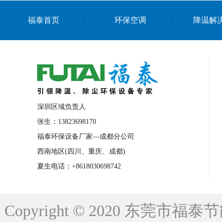
上海篮球馆降温设备
浙江蒸发冷省电空
福泰首页
环保空调
降温解
南京棋牌室降温
上海棋牌室降温
广
泉州工业省电空调
金华蒸发冷省电空调
桂林工业省电空调
梧州工业省电空调
佛山水帘风机生产厂家
东莞工厂降温通
清远永磁工业大吊扇
东莞铝合金湿帘定
深圳区域负责人
广州蒸发冷空调厂家
江西工业蒸发冷空
张生：13823698170
福泰环保设备厂家—成都分公司
永州车间降温省电空调
岳阳车间降温省
西南地区(四川、重庆、成都)
洪浪节能省电空调厂家
龙井节能省电空
夏生电话：+8618030698742
新安车间降温省电空调
黎光车间降温省
平山蒸发冷空调厂家
龙溪蒸发冷空调厂
Copyright © 2020 东莞
龙门蒸发冷空调厂家
博罗蒸发冷空调厂