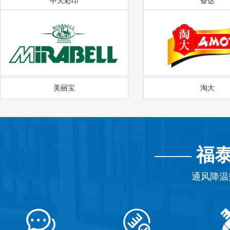
中天彩印
奋达
美丽宝
淘大
——
福
通风降温