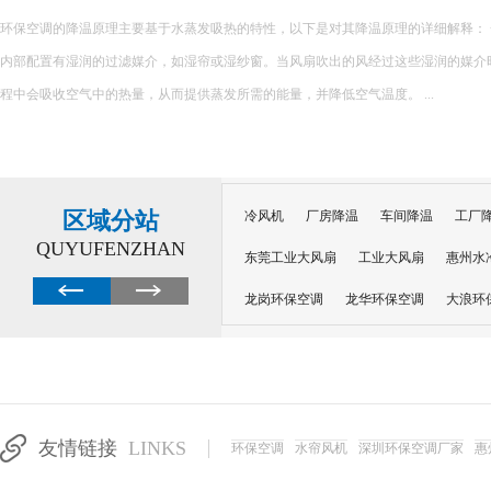
环保空调的降温原理主要基于水蒸发吸热的特性，以下是对其降温原理的详细解释： 一、核心原理 环保空调
内部配置有湿润的过滤媒介，如湿帘或湿纱窗。当风扇吹出的风经过这些湿润的媒介
程中会吸收空气中的热量，从而提供蒸发所需的能量，并降低空气温度。 ...
区域分站
冷风机
厂房降温
车间降温
工厂
QUYUFENZHAN
东莞工业大风扇
工业大风扇
惠州水
龙岗环保空调
龙华环保空调
大浪环
电子车间降温
注塑厂房降温
注塑车
移动冷风机
东莞水帘风机
深圳龙岗
东莞水帘工程
水帘定制
水帘纸
友情链接
LINKS
环保空调
水帘风机
深圳环保空调厂家
惠
工业省电空调管道机组
深圳注塑车间降