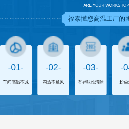
ARE YOUR WORKSHOP
福泰懂您高温工厂的
-01-
-02-
-03-
-0
车间高温不减
闷热不通风
有异味难清除
粉尘