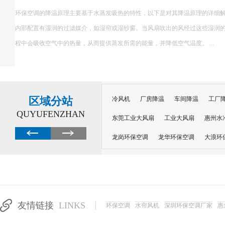
环保空调的降温原理主要基于水蒸发吸热的特性，以下是对其降温原理的详细解释： 一、核心原理 环保空调
内部配置有湿润的过滤媒介，如湿帘或湿纱窗。当风扇吹出的风经过这些湿润的媒介
程中会吸收空气中的热量，从而提供蒸发所需的能量，并降低空气温度。 ...
区域分站
冷风机
厂房降温
车间降温
工厂
QUYUFENZHAN
东莞工业大风扇
工业大风扇
惠州水
龙岗环保空调
龙华环保空调
大浪环
电子车间降温
注塑厂房降温
注塑车
移动冷风机
东莞水帘风机
深圳龙岗
东莞水帘工程
水帘定制
水帘纸
友情链接
LINKS
环保空调
水帘风机
深圳环保空调厂家
惠
工业省电空调管道机组
深圳注塑车间降