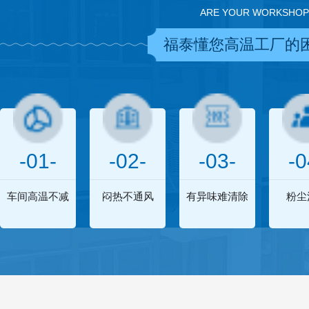
ARE YOUR WORKSHOP
福泰懂您高温工厂的
-01-
-02-
-03-
-0
车间高温不减
闷热不通风
有异味难清除
粉尘