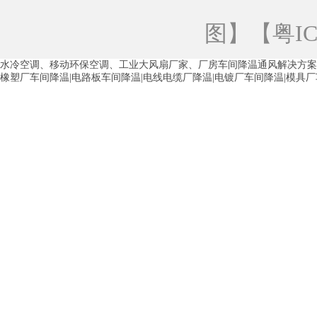
青海工业蒸发冷空调
重庆工业蒸发冷空
图
】【
粤IC
徐州水冷空调
常州水冷空调
苏州水
水冷空调、移动环保空调、工业大风扇厂家、厂房车间降温通风解决方案
湖州环保空调
合肥水冷空调
芜湖水
橡塑厂车间降温|电路板车间降温|电线电缆厂降温|电镀厂车间降温|模具
龙西车间降温省电空调
五联车间降温省
沙田车间降温省电空调
丹竹头车间降温
塘厦蒸发冷空调厂家
凤岗蒸发冷空调厂
中堂蒸发冷空调厂家
高埗蒸发冷空调厂
白云区蒸发冷空调厂家
荔湾车间降温省
增城蒸发冷空调厂家
从化车间降温省电
河南岸蒸发冷空调厂家
惠环蒸发冷空调
杨桥蒸发冷空调厂家
石湾蒸发冷空调厂
茶山塑胶厂降温
东莞工业大吊扇厂家