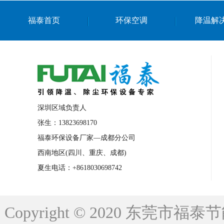
上海篮球馆降温设备
浙江蒸发冷省电空
福泰首页
环保空调
降温解
南京棋牌室降温
上海棋牌室降温
广
泉州工业省电空调
金华蒸发冷省电空调
桂林工业省电空调
梧州工业省电空调
佛山水帘风机生产厂家
东莞工厂降温通
清远永磁工业大吊扇
东莞铝合金湿帘定
深圳区域负责人
广州蒸发冷空调厂家
江西工业蒸发冷空
张生：13823698170
福泰环保设备厂家—成都分公司
永州车间降温省电空调
岳阳车间降温省
西南地区(四川、重庆、成都)
洪浪节能省电空调厂家
龙井节能省电空
夏生电话：+8618030698742
新安车间降温省电空调
黎光车间降温省
平山蒸发冷空调厂家
龙溪蒸发冷空调厂
Copyright © 2020 东莞
龙门蒸发冷空调厂家
博罗蒸发冷空调厂