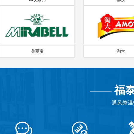
中天彩印
奋达
美丽宝
淘大
——
福
通风降温