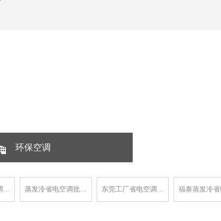
环保空调
调…
蒸发冷省电空调批…
东莞工厂省电空调…
福泰蒸发冷省