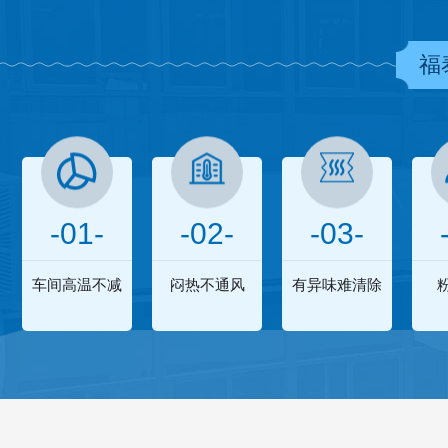
福
-01-
-02-
-03-
车间高温不减
闷热不通风
有异味难清除