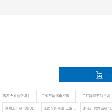
蒸发冷省电空调丨…
工业节能省电空调…
工厂降温节能空调
惠州工厂省电空调…
江西车间降温 工业…
浙江厂房降温省电