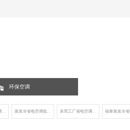
环保空调
调…
蒸发冷省电空调批…
东莞工厂省电空调…
福泰蒸发冷省