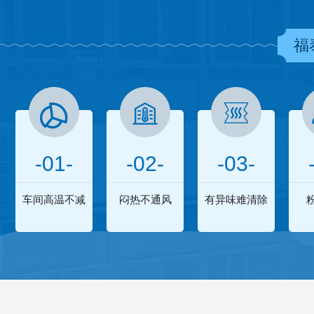
福
-01-
-02-
-03-
车间高温不减
闷热不通风
有异味难清除