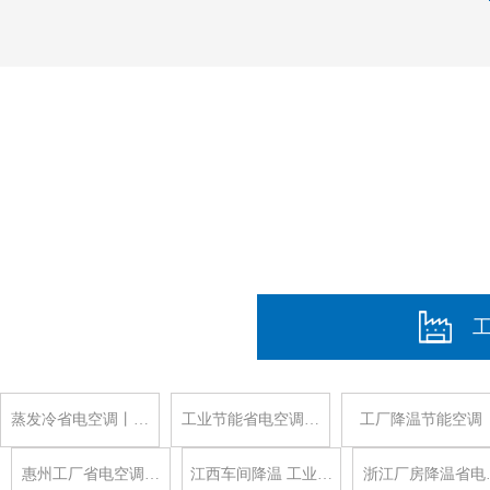
蒸发冷省电空调丨…
工业节能省电空调…
工厂降温节能空调
惠州工厂省电空调…
江西车间降温 工业…
浙江厂房降温省电