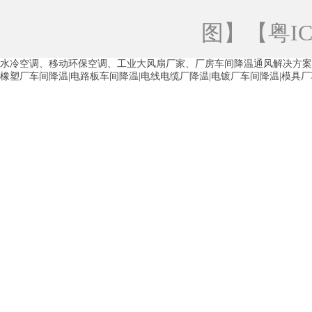
青海工业蒸发冷空调
重庆工业蒸发冷空
图
】【
粤IC
徐州水冷空调
常州水冷空调
苏州水
水冷空调、移动环保空调、工业大风扇厂家、厂房车间降温通风解决方案
湖州环保空调
合肥水冷空调
芜湖水
橡塑厂车间降温|电路板车间降温|电线电缆厂降温|电镀厂车间降温|模具
龙西车间降温省电空调
五联车间降温省
沙田车间降温省电空调
丹竹头车间降温
塘厦蒸发冷空调厂家
凤岗蒸发冷空调厂
中堂蒸发冷空调厂家
高埗蒸发冷空调厂
白云区蒸发冷空调厂家
荔湾车间降温省
增城蒸发冷空调厂家
从化车间降温省电
河南岸蒸发冷空调厂家
惠环蒸发冷空调
杨桥蒸发冷空调厂家
石湾蒸发冷空调厂
茶山塑胶厂降温
东莞工业大吊扇厂家