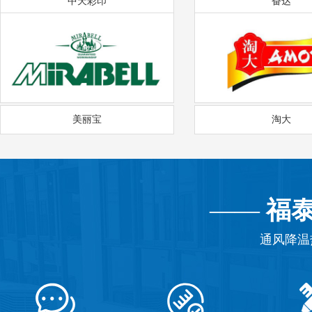
中天彩印
奋达
美丽宝
淘大
——
福
通风降温