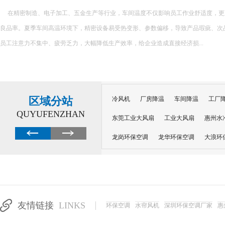
在精密制造、电子加工、五金生产等行业，车间温度不仅影响员工作业舒适度，更
良品率。夏季车间高温环境下，精密设备易受热变形、参数偏移，导致产品瑕疵、次
员工注意力不集中、疲劳乏力，大幅降低生产效率，给企业造成直接经济损...
区域分站
冷风机
厂房降温
车间降温
工厂
QUYUFENZHAN
东莞工业大风扇
工业大风扇
惠州水
龙岗环保空调
龙华环保空调
大浪环
电子车间降温
注塑厂房降温
注塑车
移动冷风机
东莞水帘风机
深圳龙岗
东莞水帘工程
水帘定制
水帘纸
友情链接
LINKS
环保空调
水帘风机
深圳环保空调厂家
惠
工业省电空调管道机组
深圳注塑车间降