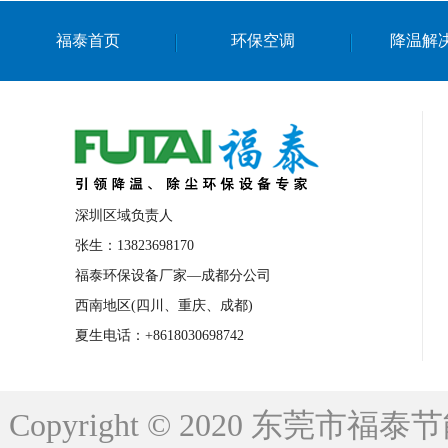
上海篮球馆降温设备
浙江蒸发冷省电空
福泰首页
环保空调
降温解
南京棋牌室降温
上海棋牌室降温
广
泉州工业省电空调
金华蒸发冷省电空调
桂林工业省电空调
梧州工业省电空调
佛山水帘风机生产厂家
东莞工厂降温通
清远永磁工业大吊扇
东莞铝合金湿帘定
深圳区域负责人
广州蒸发冷空调厂家
江西工业蒸发冷空
张生：13823698170
福泰环保设备厂家—成都分公司
永州车间降温省电空调
岳阳车间降温省
西南地区(四川、重庆、成都)
洪浪节能省电空调厂家
龙井节能省电空
夏生电话：+8618030698742
新安车间降温省电空调
黎光车间降温省
平山蒸发冷空调厂家
龙溪蒸发冷空调厂
Copyright © 2020 东莞
龙门蒸发冷空调厂家
博罗蒸发冷空调厂