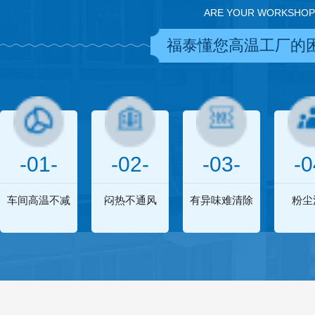
ARE YOUR WORKSHOP
福泰懂您高温工厂的
-01-
-02-
-03-
-0
车间高温不减
闷热不通风
有异味难清除
粉尘