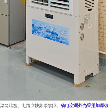
滤网堵塞、电路腐蚀频繁故障。
省电空调外壳采用
加厚