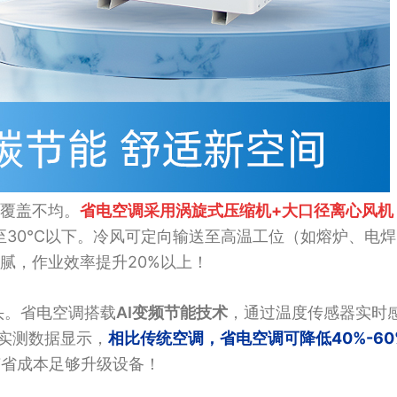
覆盖不均。
省电空调采用
涡旋式压缩机+大口径离心风机
至30℃以下。冷风可定向输送至高温工位（如熔炉、电
腻，作业效率提升20%以上！
头。省电空调搭载
AI变频节能技术
，通过温度传感器实时
。实测数据显示，
相比传统空调，省电空调可降低40%-6
节省成本足够升级设备！